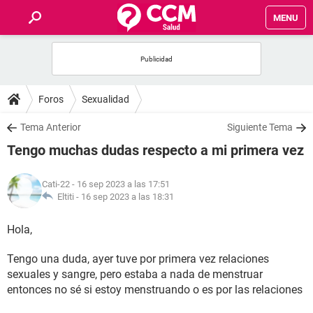
MENU
INICIO
FOROS
Foros
Sexualidad
SALUD
Tema Anterior
Siguiente Tema
Tengo muchas dudas respecto a mi primera vez
FAMILIA
Cati-22
- 16 sep 2023 a las 17:51
NUTRICIÓN
Eltiti -
16 sep 2023 a las 18:31
Hola,
BIENESTAR
Tengo una duda, ayer tuve por primera vez relaciones
SEXUALIDAD
sexuales y sangre, pero estaba a nada de menstruar
entonces no sé si estoy menstruando o es por las relaciones
GLOSARIO