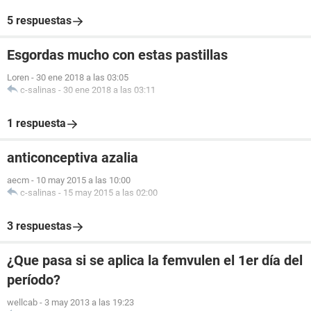
5 respuestas
Esgordas mucho con estas pastillas
Loren
-
30 ene 2018 a las 03:05
c-salinas
-
30 ene 2018 a las 03:11
1 respuesta
anticonceptiva azalia
aecm
-
10 may 2015 a las 10:00
c-salinas
-
15 may 2015 a las 02:00
3 respuestas
¿Que pasa si se aplica la femvulen el 1er día del
período?
wellcab
-
3 may 2013 a las 19:23