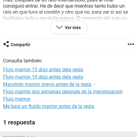
consiguió entrar. He de decir que mientras tanto hubo un
rato en que tuvo el condón y otro que no, para ver si así se
facilitaba todo y me dolía menos. El momento del acto no
duró más de un minuto, además en el momento en que yo
Ver más
empecé a sangrar lo dejamos. Desde ese momento estuve
sangrando dos horas aproximadamente, y además, estos
días me ha estado saliendo flujo marrón. No es la primera
Compartir
vez que me sale, siempre me suele salir antes de la regla o
después, pero he leído cosas muy desconcertantes por lo
Consulta también:
que estoy algo asustada. Además, por estas fechas, estos
días, me toca que me baje la regla. Yo estoy normal
Flujo marron 15 dias antes dela regla
físicamente, excepto preocupada por si ha podido pasar
Flujo marrón 10 días antes dela regla
algo. También era uno de mis días menos fértiles. Por una
Manchón marrón previo antes de la regla
✓
parte pienso que no puede ser, pero por otra conozco el
riesgo. Él no eyaculó por cierto. Alguien sabe algo o podría
Flujo marrón dos semanas después de la menstruación
darme su ayuda? Gracias de antemano
Flujo marron
Me bajó un fluido marrón antes de la regla
Es cierto que la regla pueda retrasarse por nervios? Me toca
por estas fechas, pero me preocupa por si no me viene. Lo
1 respuesta
único que me sale es una especie de flujo marrón, que
supongo que serán restos de himen y óvulos muertos (esto
último de los óvulos, es decirese flujo mmarrón, me pasaba