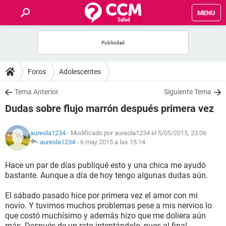
MENU
INICIO
FOROS
Foros
Adolescentes
SALUD
Tema Anterior
Siguiente Tema
Dudas sobre flujo marrón después primera vez
FAMILIA
aureola1234
- Modificado por aureola1234 el 5/05/2015, 23:06
NUTRICIÓN
aureola1234
-
6 may 2015 a las 15:14
Hace un par de días publiqué esto y una chica me ayudó
BIENESTAR
bastante. Aunque a día de hoy tengo algunas dudas aún.
SEXUALIDAD
El sábado pasado hice por primera vez el amor con mi
novio. Y tuvimos muchos problemas pese a mis nervios lo
que costó muchísimo y además hizo que me doliera aún
GLOSARIO
más. Después de un rato intentándolo, pues al final