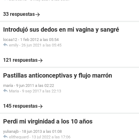
33 respuestas
Introdujó sus dedos en mi vagina y sangré
locaa12
-
1 feb 2012 a las 05:54
emily
-
26 jun 2021 a las 05:45
121 respuestas
Pastillas anticonceptivas y flujo marrón
maría
-
9 jun 2011 a las 02:22
Maria
-
9 sep 2017 a las 22:13
145 respuestas
Perdi mi virginidad a los 10 años
yulianajb
-
18 jun 2013 a las 01:08
elitheguard
-
13 jul 2022 a las 17:06