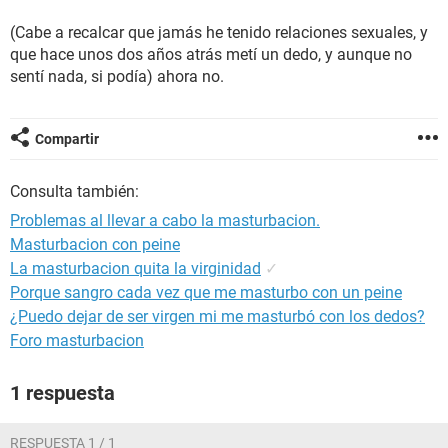
(Cabe a recalcar que jamás he tenido relaciones sexuales, y
que hace unos dos años atrás metí un dedo, y aunque no
sentí nada, si podía) ahora no.
Compartir
Consulta también:
Problemas al llevar a cabo la masturbacion.
Masturbacion con peine
La masturbacion quita la virginidad
✓
Porque sangro cada vez que me masturbo con un peine
¿Puedo dejar de ser virgen mi me masturbó con los dedos?
Foro masturbacion
1 respuesta
RESPUESTA 1 / 1