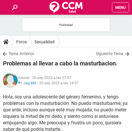
MENU
INICIO
FOROS
Foros
Sexualidad
SALUD
Tema Anterior
Siguiente Tema
Problemas al llevar a cabo la masturbacion.
FAMILIA
Vannie
- 20 sep 2023 a las 07:57
NUTRICIÓN
Jag-MX
-
20 sep 2023 a las 14:57
Hola, soy una adolescente del género femenino, y tengo
BIENESTAR
problemas con la masturbación. No puedo masturbarme, ya
que arde, incluso aunque esté muy mojada, no puedo meter
SEXUALIDAD
siquiera la mitad de mi dedo, y siento como si estuviese
empujando algo. Me preocupa y frustra un poco, quisiera
GLOSARIO
saber de qué podría tratarte.