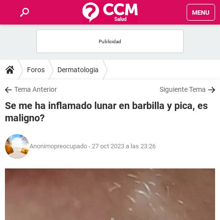
MENU
INICIO
FOROS
Foros
Dermatologia
SALUD
Tema Anterior
Siguiente Tema
Se me ha inflamado lunar en barbilla y pica, es
FAMILIA
maligno?
NUTRICIÓN
Anonimopreocupado
- 27 oct 2023 a las 23:26
BIENESTAR
SEXUALIDAD
GLOSARIO