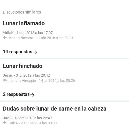
Discusiones similares
Lunar inflamado
ViritaK
-
1 sep 2013 a las 17:07
MarisolNavarro
-
11 abr 2018 a las 03:31
14 respuestas
Lunar hinchado
Jesus
-
3 jul 2012 a las 20:42
marianaHincapie
-
14 jul 2014 a las 05:26
2 respuestas
Dudas sobre lunar de carne en la cabeza
Javi3
-
10 oct 2018 a las 22:47
Dulce
-
20 jul 2023 a las 03:03