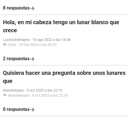
8 respuestas
Hola, en mi cabeza tengo un lunar blanco que
crece
LuceroSolmayra
-
16 ago 2022 a las 16:08
Felix
-
19 feb 2023 a las 05:10
2 respuestas
Quisiera hacer una pregunta sobre unos lunares
que
Nairybelopez
-
9 oct 2023 a las 22:15
Nairybelopez
-
9 oct 2023 a las 22:15
0 respuestas