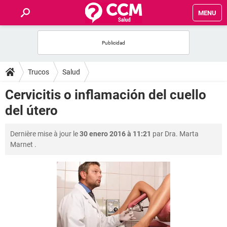
MENU
INICIO
FORUMS
Trucos
Salud
SALUD
Cervicitis o inflamación del cuello
del útero
FAMILIA
Dernière mise à jour le
30 enero 2016 à 11:21
par
Dra. Marta
NUTRICIÓN
Marnet
.
BIENESTAR
SEXUALIDAD
GLOSARIO