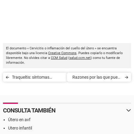
El documento « Cervicitis o inflamación del cuello del útero » se encuentra
disponible bajo una licencia
Creative Commons
. Puedes copiarlo o modificarlo
libremente. No olvides citar a
CCM Salud
(
salud.ccm.net
) como tu fuente de
información.
Traqueítis: síntomas
Razones por las que puede
diagnóstico y tratamiento
adelantarse la
menstruación
CONSULTA TAMBIÉN
Útero en avf
Utero infantil