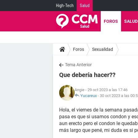
High-Tech
Salud
FOROS
SALUD
Foros
Sexualidad
Tema Anterior
Que debería hacer??
Angie
- 29 oct 2023 a las 17:46
Yucareux
-
30 oct 2023 a las 00:
Hola, el viernes de la semana pasad
pasa es que si usamos condon y eso.
aun erecto pero el condon le quedab
más largo que pené, mi duda es si 