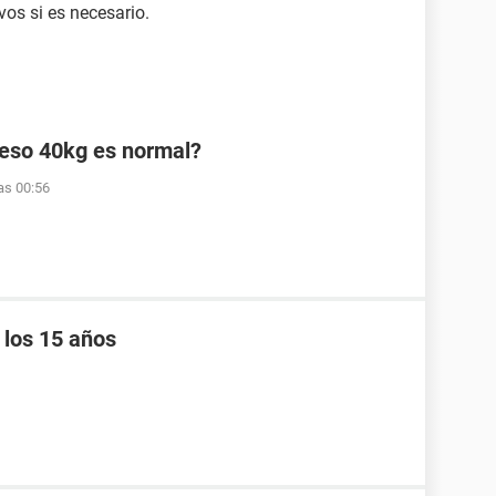
os si es necesario.
peso 40kg es normal?
as 00:56
 los 15 años