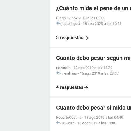
¿Cuánto mide el pene de un 
Diego
-
7 nov 2019 a las 00:53
jajapringao
-
18 sep 2023 a las 10:21
3 respuestas
Cuanto debo pesar según mi 
nazareth
-
12 ago 2019 a las 18:29
c-salinas
-
16 ago 2019 a las 23:37
4 respuestas
Cuanto debo pesar si mido u
RobertoCostilla
-
13 ago 2019 a las 04:49
Dr.Josh
-
13 ago 2019 a las 11:00