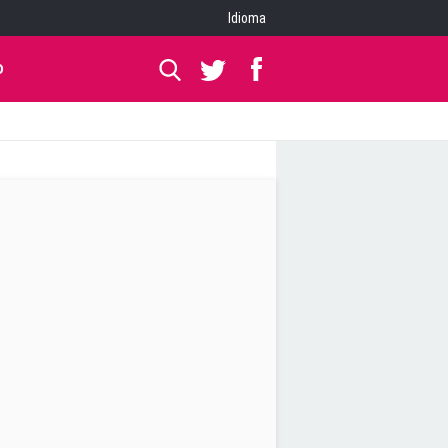
Idioma
O