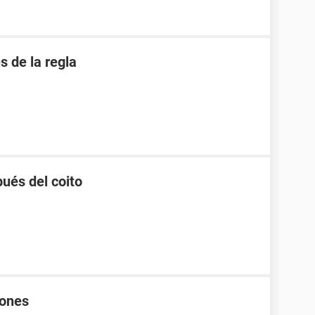
 de la regla
ués del coito
rones