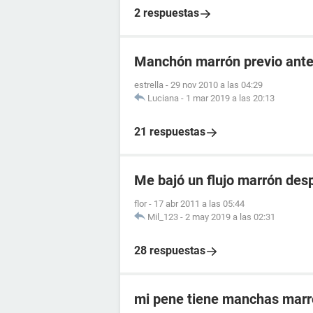
2 respuestas
Manchón marrón previo antes
estrella
-
29 nov 2010 a las 04:29
Luciana
-
1 mar 2019 a las 20:13
21 respuestas
Me bajó un flujo marrón desp
flor
-
17 abr 2011 a las 05:44
Mil_123
-
2 may 2019 a las 02:31
28 respuestas
mi pene tiene manchas mar