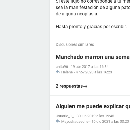
Si este flujo no corresponde a tu m
sea la manifestación de alguna pato
de alguna neoplasia.
Hasta pronto y gracias por escribir.
Discusiones similares
Manchado marron una semana
chita96
-
19 abr 2017 a las 16:34
Helene
-
4 nov 2023 a las 16:23
2 respuestas
Alguien me puede explicar q
Usuario_1_
-
30 jun 2019 a las 19:45
Mayoskauseche
-
16 dic 2021 a las 03:20