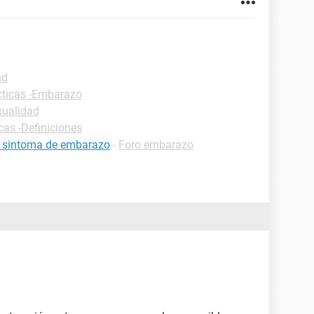
ud
cticas -Embarazo
xualidad
cas -Definiciones
s sintoma de embarazo
-
Foro embarazo