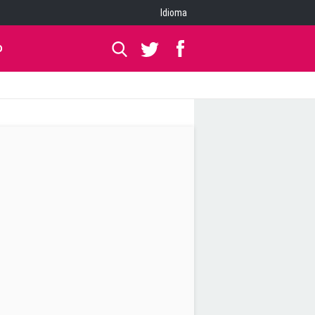
Idioma
O