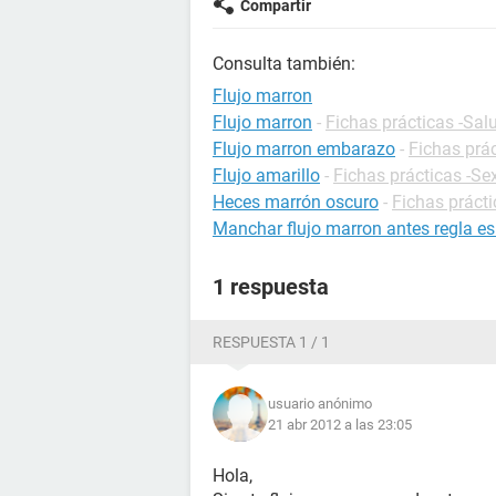
Compartir
Consulta también:
Flujo marron
Flujo marron
-
Fichas prácticas -Sal
Flujo marron embarazo
-
Fichas prá
Flujo amarillo
-
Fichas prácticas -Se
Heces marrón oscuro
-
Fichas prácti
Manchar flujo marron antes regla e
1 respuesta
RESPUESTA 1 / 1
usuario anónimo
21 abr 2012 a las 23:05
Hola,