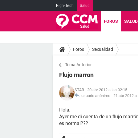
High-Tech
Salud
FOROS
SALUD
Foros
Sexualidad
Tema Anterior
Flujo marron
STAR
- 20 abr 2012 a las 02:15
usuario anónimo -
21 abr 2012 a 
Hola,
Ayer me di cuenta de un flujo marrón
es normal???