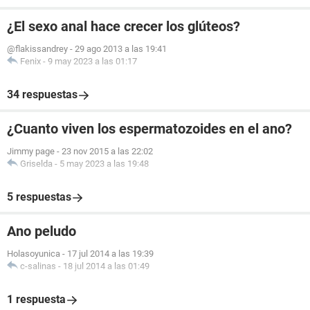
¿El sexo anal hace crecer los glúteos?
@flakissandrey
-
29 ago 2013 a las 19:41
Fenix
-
9 may 2023 a las 01:17
34 respuestas
¿Cuanto viven los espermatozoides en el ano?
Jimmy page
-
23 nov 2015 a las 22:02
Griselda
-
5 may 2023 a las 19:48
5 respuestas
Ano peludo
Holasoyunica
-
17 jul 2014 a las 19:39
c-salinas
-
18 jul 2014 a las 01:49
1 respuesta