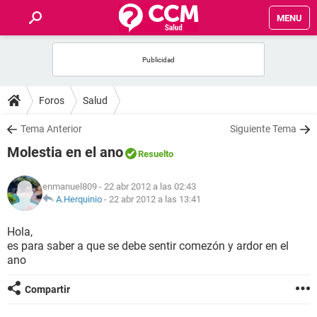
MENU
INICIO
FOROS
Foros
Salud
SALUD
Tema Anterior
Siguiente Tema
Molestia en el ano
Resuelto
FAMILIA
enmanuel809
- 22 abr 2012 a las 02:43
NUTRICIÓN
A.Herquinio
-
22 abr 2012 a las 13:41
Hola,
BIENESTAR
es para saber a que se debe sentir comezón y ardor en el
ano
SEXUALIDAD
Compartir
GLOSARIO