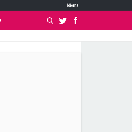
Idioma
O