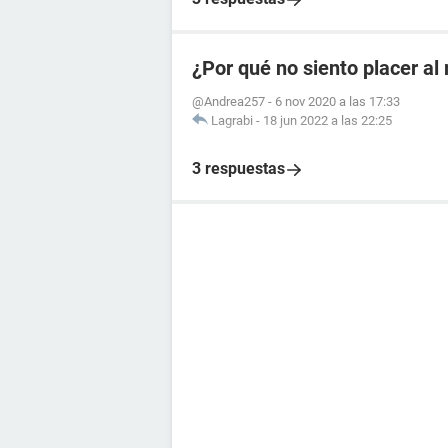
¿Por qué no siento placer a
@Andrea257
-
6 nov 2020 a las 17:33
Lagrabi
-
18 jun 2022 a las 22:25
3 respuestas