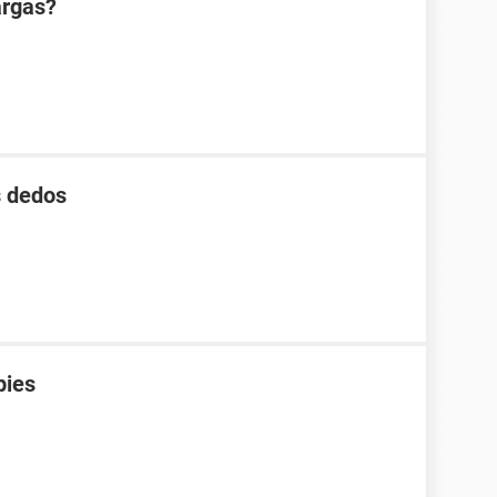
argas?
s dedos
pies