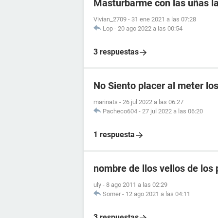
Masturbarme con las uñas l
Vivian_2709
-
31 ene 2021 a las 07:28
Lop
-
20 ago 2022 a las 00:54
3 respuestas
No Siento placer al meter lo
marinats
-
26 jul 2022 a las 06:27
Pacheco604
-
27 jul 2022 a las 06:20
1 respuesta
nombre de llos vellos de los 
uly
-
8 ago 2011 a las 02:29
Somer
-
12 ago 2021 a las 04:11
3 respuestas