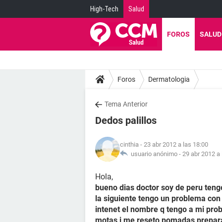
High-Tech
Salud
FOROS
SALUD
Foros
Dermatologia
Tema Anterior
Dedos palillos
cinthia
- 23 abr 2012 a las 18:00
usuario anónimo -
29 abr 2012 a 
Hola,
bueno dias doctor soy de peru teng
la siguiente tengo un problema con
intenet el nombre q tengo a mi prob
motas i me reseto pomadas prepara