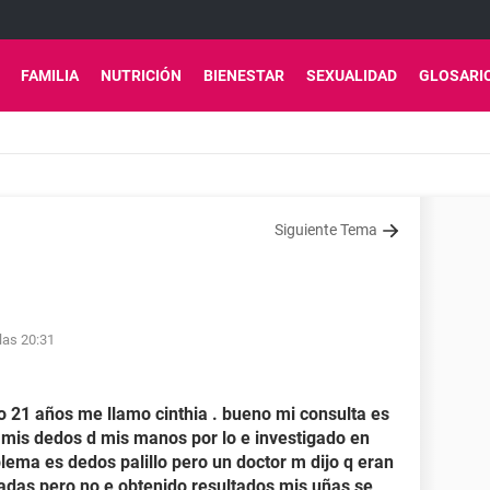
FAMILIA
NUTRICIÓN
BIENESTAR
SEXUALIDAD
GLOSARI
Siguiente Tema
las 20:31
o 21 años me llamo cinthia . bueno mi consulta es
 mis dedos d mis manos por lo e investigado en
lema es dedos palillo pero un doctor m dijo q eran
das pero no e obtenido resultados mis uñas se