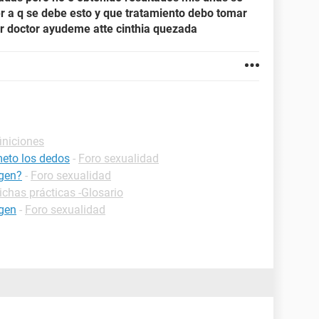
er a q se debe esto y que tratamiento debo tomar
or doctor ayudeme atte cinthia quezada
iniciones
eto los dedos
-
Foro sexualidad
rgen?
-
Foro sexualidad
ichas prácticas -Glosario
rgen
-
Foro sexualidad