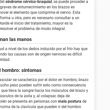
del
síndrome cérvico-braquial
, se puede proceder a
s graves de entumecimiento en los brazos es
mover el elemento que comprime el nervio. Esta
forma u otra, pero es necesario consultar a un
arde el inicio del tratamiento, mayor es la
resolver el problema de modo integral.
rman las manos
d a nivel de los dedos inducido por el frío hay que
do las causas son de origen nervioso es difícil
blidad.
l hombro: síntomas
scular se caracteriza por el dolor en hombro, brazo
ucho peso pueden sufrir esto como consecuencia
a que lleva la sangre hacia los músculos del brazo y
culos de la axila y, al colapsar, deja de
mbién se presenta en personas con
mala postura
de
ncima de la clavícula que pueden ir del hombro