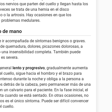
 nervios que parten del cuello y llegan hasta los
eces se trata de una hernia en el disco
o o la artrosis. Hay ocasiones en que los
o problemas medulares.
o de mano
de ir acompañada de síntomas benignos o graves.
e quemadura, dolores, picazones dolorosas, a
 una insensibilidad completa. También puede
 es severa.
 general
lento y progresivo
, gradualmente aumenta
el cuello, sigue hacia el hombro y el brazo para
intenso durante la noche y obliga a la persona a
s detrás de la cabeza, pero permanecer más de una
 un calvario para el paciente. En la fase inicial, el
a cuando se está sentado. En otras ocasiones, no
s es el único síntoma. Puede ser difícil convencer
l cuello.