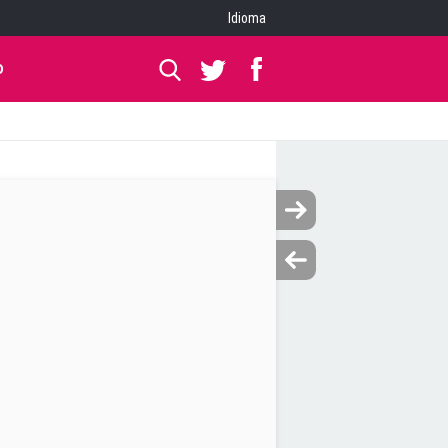
Idioma
O