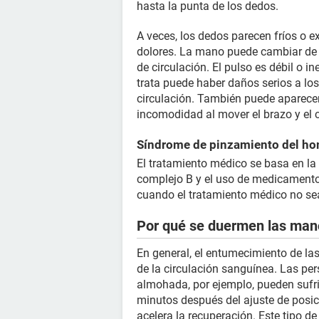
hasta la punta de los dedos.
A veces, los dedos parecen fríos o e
dolores. La mano puede cambiar de co
de circulación. El pulso es débil o in
trata puede haber daños serios a lo
circulación. También puede aparecer
incomodidad al mover el brazo y el c
Síndrome de pinzamiento del ho
El tratamiento médico se basa en la 
complejo B y el uso de medicamentos 
cuando el tratamiento médico no sea
Por qué se duermen las mano
En general, el entumecimiento de las
de la circulación sanguínea. Las p
almohada, por ejemplo, pueden sufri
minutos después del ajuste de posic
acelera la recuperación. Este tipo 