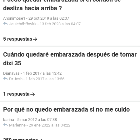
desliza hacia arriba ?
Anonimose1
-
29 oct 2019 a las 02:07
Jeuiebdbfbwkk
-
13 feb 2023 a las 04:07
5 respuestas
Cuándo quedaré embarazada después de tomar
dixi 35
Dianavas
-
1 feb 2017 a las 13:42
Dr.Josh
-
1 feb 2017 a las 13:56
1 respuesta
Por qué no quedo embarazada si no me cuido
karina
-
5 mar 2012 a las 07:38
Marlenne
-
29 ene 2022 a las 04:22