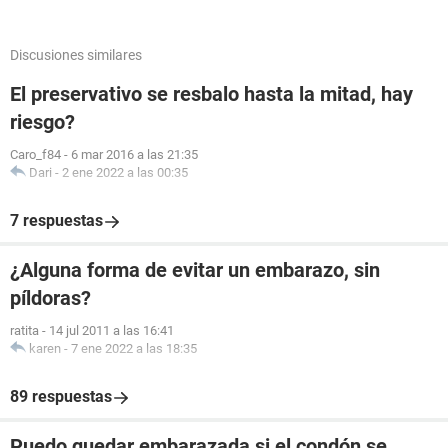
Discusiones similares
El preservativo se resbalo hasta la mitad, hay
riesgo?
Caro_f84
-
6 mar 2016 a las 21:35
Dari
-
2 ene 2022 a las 00:35
7 respuestas
¿Alguna forma de evitar un embarazo, sin
píldoras?
ratita
-
14 jul 2011 a las 16:41
karen
-
7 ene 2022 a las 18:35
89 respuestas
Puedo quedar embarazada si el condón se