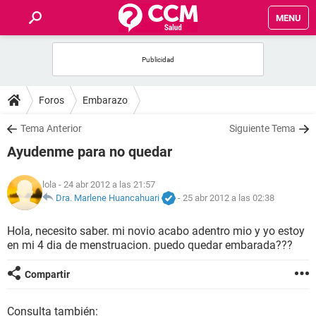
MENU
INICIO
FOROS
Foros
Embarazo
SALUD
Tema Anterior
Siguiente Tema
Ayudenme para no quedar
FAMILIA
lola
- 24 abr 2012 a las 21:57
NUTRICIÓN
Dra. Marlene Huancahuari
-
25 abr 2012 a las 02:38
Hola, necesito saber. mi novio acabo adentro mio y yo estoy
BIENESTAR
en mi 4 dia de menstruacion. puedo quedar embarada???
SEXUALIDAD
Compartir
GLOSARIO
Consulta también: