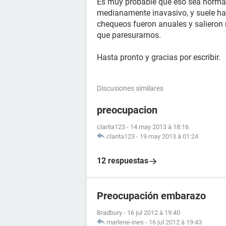
Es muy probable que eso sea normal
medianamente inavasivo, y suele hab
chequeos fueron anuales y salieron 
que paresurarnos.
Hasta pronto y gracias por escribir.
Discusiones similares
preocupacion
clarita123
-
14 may 2013 à 18:16
clarita123
-
19 may 2013 à 01:24
12 respuestas
Preocupación embarazo
Bradbury
-
16 jul 2012 à 19:40
marlene-ines
-
16 jul 2012 à 19:43