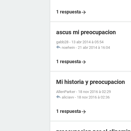
1 respuesta
ascus mi preocupacion
gabb28
-
13 abr 2014 à 05:54
noehein
-
21 abr 2014 à 16:04
1 respuesta
Mi historia y preocupacion
AllenParker
-
18 nov 2016 à 02:29
aliciavv
-
18 nov 2016 à 02:36
1 respuesta