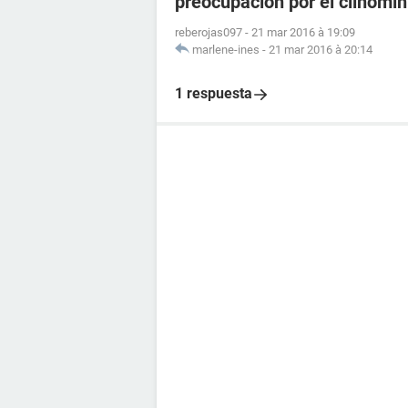
preocupacion por el clinomin
reberojas097
-
21 mar 2016 à 19:09
marlene-ines
-
21 mar 2016 à 20:14
1 respuesta