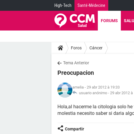
High-Tech
Santé-Médecine
FORUMS
SAL
Foros
Cáncer
Tema Anterior
Preocupacion
amelia
- 29 abr 2012 à 19:33
usuario anónimo -
29 abr 2012 à
Hola,al hacerme la citologia solo h
molestia necesito saber si daria alg
Compartir