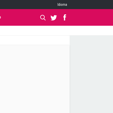
Idioma
O