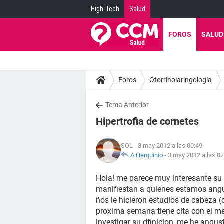
High-Tech
Salud
FOROS
SALUD
Foros
Otorrinolaringología
Tema Anterior
Hipertrofia de cornetes
SOL
- 3 may 2012 a las 00:49
A.Herquinio
-
3 may 2012 a las 02
Hola! me parece muy interesante su 
manifiestan a quienes estamos angu
ños le hicieron estudios de cabeza (c
proxima semana tiene cita con el med
investigar su dfinicion, me he angu