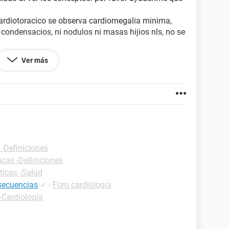
cardiotoracico se observa cardiomegalia minima,
condensacios, ni nodulos ni masas hijios nls, no se
Ver más
region etpmoidales y frontales con adecuada
. existe hipertrofia de los cornetes inferiores.
feriores y la cardiomegalia minima.
A MI NIÑA??? AYUDEME POR FAVOR. GRACIAS POR
 -Definiciones
icas -Definiciones
ticas -Salud
nsecuencias
✓
-
Foro cardiología
-Cardiología