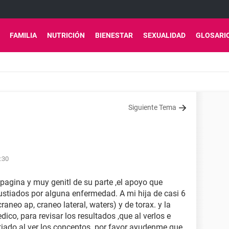
FAMILIA
NUTRICIÓN
BIENESTAR
SEXUALIDAD
GLOSARI
Siguiente Tema
:30
pagina y muy genitl de su parte ,el apoyo que
stiados por alguna enfermedad. A mi hija de casi 6
raneo ap, craneo lateral, waters) y de torax. y la
ico, para revisar los resultados ,que al verlos e
stiado al ver los conceptos. por favor ayudenme que