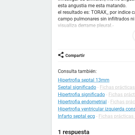
esta angustia me esta matando.
el resultado es: TORAX_ por indice 
campo pulmonares sin infiltrados ni 
visualiza derrame pleural.-
SPN_ Se obser an senos maxilares, 
neumatizacion. septum nasal alineado
Compartir
Me preocupa esto de los cornetes in
POR FAVOR DIGAME, TAN MAL EST
Consulta también:
SU VALIOSA ATENCION Y AYUDA!!!!
Hipertrofia septal 13mm
Septal significado
-
Fichas prácticas
Hipertrofia significado
-
Fichas práct
Hipertrofia endometrial
-
Fichas prác
Hipertrofia ventricular izquierda co
Infarto septal ecg
-
Fichas prácticas 
1 respuesta