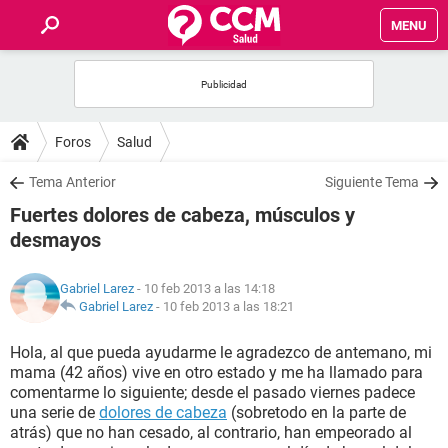
MENU
INICIO
FOROS
Foros
Salud
SALUD
Tema Anterior
Siguiente Tema
Fuertes dolores de cabeza, músculos y
FAMILIA
desmayos
NUTRICIÓN
Gabriel Larez
- 10 feb 2013 a las 14:18
Gabriel Larez
-
10 feb 2013 a las 18:21
BIENESTAR
Hola, al que pueda ayudarme le agradezco de antemano, mi
mama (42 años) vive en otro estado y me ha llamado para
SEXUALIDAD
comentarme lo siguiente; desde el pasado viernes padece
una serie de
dolores de cabeza
(sobretodo en la parte de
atrás) que no han cesado, al contrario, han empeorado al
GLOSARIO