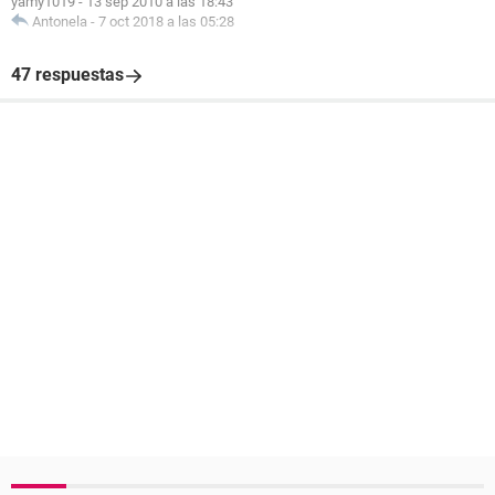
yamy1019
-
13 sep 2010 a las 18:43
Antonela
-
7 oct 2018 a las 05:28
47 respuestas