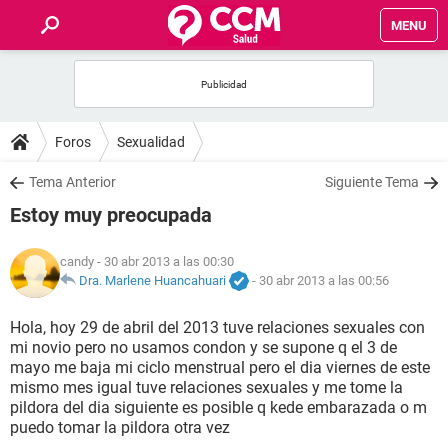
MENU
INICIO
FOROS
Foros
Sexualidad
SALUD
Tema Anterior
Siguiente Tema
Estoy muy preocupada
FAMILIA
candy
- 30 abr 2013 a las 00:30
NUTRICIÓN
Dra. Marlene Huancahuari
-
30 abr 2013 a las 00:56
Hola, hoy 29 de abril del 2013 tuve relaciones sexuales con
BIENESTAR
mi novio pero no usamos condon y se supone q el 3 de
mayo me baja mi ciclo menstrual pero el dia viernes de este
SEXUALIDAD
mismo mes igual tuve relaciones sexuales y me tome la
pildora del dia siguiente es posible q kede embarazada o m
puedo tomar la pildora otra vez
GLOSARIO