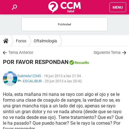
MENU
INICIO
FOROS
Foros
Oftalmología
SALUD
Tema Anterior
Siguiente Tema
POR FAVOR RESPONDAN
Resuelto
FAMILIA
Gabriela12345
- 18 jun 2013 a las 21:54
NUTRICIÓN
ESCALIBUR
-
29 jun 2013 a las 20:42
Hola, esta mañana mi nana se rayo con algo el ojo y se le
BIENESTAR
formo una clase de coagulo de sangre, la verdad no se, es
una gran mancha roja a un lado del ojo, apenas se rayo
SEXUALIDAD
sintió un gran dolor y no ve nada ahora (desde que se rayo
no ve nada desde ese ojo). Tiene tratamiento? Que es? Que
le ha pasado? Que puedo hacer? Se le rayo la cornea? Por
GLOSARIO
favor responder