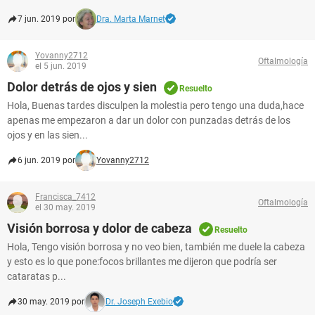
7 jun. 2019 por
Dra. Marta Marnet
Yovanny2712
Oftalmología
el 5 jun. 2019
Dolor detrás de ojos y sien
Resuelto
Hola, Buenas tardes disculpen la molestia pero tengo una duda,hace
apenas me empezaron a dar un dolor con punzadas detrás de los
ojos y en las sien...
6 jun. 2019 por
Yovanny2712
Francisca_7412
Oftalmología
el 30 may. 2019
Visión borrosa y dolor de cabeza
Resuelto
Hola, Tengo visión borrosa y no veo bien, también me duele la cabeza
y esto es lo que pone:focos brillantes me dijeron que podría ser
cataratas p...
30 may. 2019 por
Dr. Joseph Exebio