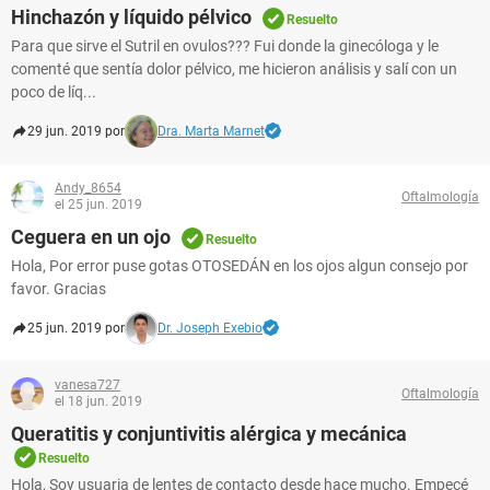
Hinchazón y líquido pélvico
Resuelto
Para que sirve el Sutril en ovulos??? Fui donde la ginecóloga y le
comenté que sentía dolor pélvico, me hicieron análisis y salí con un
poco de líq...
29 jun. 2019 por
Dra. Marta Marnet
Andy_8654
Oftalmología
el 25 jun. 2019
Ceguera en un ojo
Resuelto
Hola, Por error puse gotas OTOSEDÁN en los ojos algun consejo por
favor. Gracias
25 jun. 2019 por
Dr. Joseph Exebio
vanesa727
Oftalmología
el 18 jun. 2019
Queratitis y conjuntivitis alérgica y mecánica
Resuelto
Hola, Soy usuaria de lentes de contacto desde hace mucho. Empecé