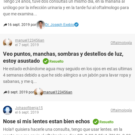
Tengo 24 años, tuve dos consultas un mismo día, en la mañana al
urólogo por la infección urinaria y en la tarde fui al oftalmologo para
que me examina...
16 sept. 2019 por
Dr. Joseph Exebio
manuel123456an
Oftalmología
el 7 sept. 2019
Veo puntos, manchas, sombras y destellos de luz,
estoy asustado
Resuelto
He estado echándome agua muy seguido en los ojos en estas ultimas
4 semanas debido a que he sido alérgico a un jabón para lavar ropa y
sabanas, y me q...
8 sept. 2019 por
manuel123456an
Johasofibenja15
Oftalmología
el 6 sept. 2019
Nose si mis lentes estan bien echos
Resuelto
Hola!! quisiera hacerle una consulta, tengo que usar lentes. en la