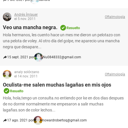
Andrés Ímlauer
Oftalmología
el 5 nov. 2011
Veo una mancha negra.
Resuelto
Hola hermanos, les cuento hace un mes me dieron un pelotazo con
una pelota de voley. Al otro día del golpe, me aparecio una mancha
negra que desapare...
15 sept. 2021 por
Nu0848332@gmail.com
analy solórzano
Oftalmología
el 14 nov. 2011
Oculista-me salen muchas lagañas en mis ojos
Resuelto
Hola, hola,tengo un consulta.no entiendo por ke en dos dias despues
de no dormir normalmente me empesaron a salir muchas
lagañas.son de color lechos...
17 ago. 2021 por
howardrobertoq@gmail.com