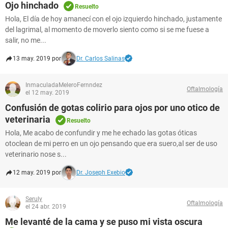
Ojo hinchado
Resuelto
Hola, El día de hoy amanecí con el ojo izquierdo hinchado, justamente
del lagrimal, al momento de moverlo siento como si se me fuese a
salir, no me...
13 may. 2019 por
Dr. Carlos Salinas
InmaculadaMeleroFernndez
Oftalmología
el 12 may. 2019
Confusión de gotas colirio para ojos por uno otico de
veterinaria
Resuelto
Hola, Me acabo de confundir y me he echado las gotas óticas
otoclean de mi perro en un ojo pensando que era suero,al ser de uso
veterinario nose s...
12 may. 2019 por
Dr. Joseph Exebio
Seruly
Oftalmología
el 24 abr. 2019
Me levanté de la cama y se puso mi vista oscura