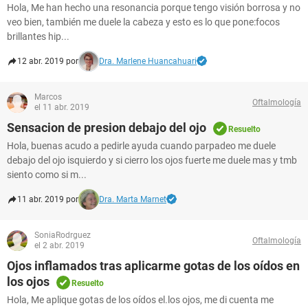
Hola, Me han hecho una resonancia porque tengo visión borrosa y no
veo bien, también me duele la cabeza y esto es lo que pone:focos
brillantes hip...
12 abr. 2019 por
Dra. Marlene Huancahuari
Marcos
Oftalmología
el 11 abr. 2019
Sensacion de presion debajo del ojo
Resuelto
Hola, buenas acudo a pedirle ayuda cuando parpadeo me duele
debajo del ojo isquierdo y si cierro los ojos fuerte me duele mas y tmb
siento como si m...
11 abr. 2019 por
Dra. Marta Marnet
SoniaRodrguez
Oftalmología
el 2 abr. 2019
Ojos inflamados tras aplicarme gotas de los oídos en
los ojos
Resuelto
Hola, Me aplique gotas de los oídos el.los ojos, me di cuenta me