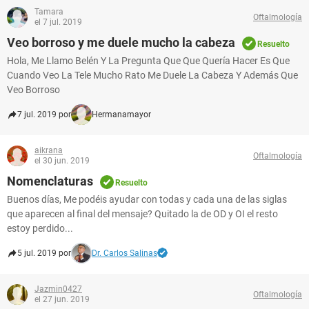
Tamara
Oftalmología
el 7 jul. 2019
Veo borroso y me duele mucho la cabeza
Resuelto
Hola, Me Llamo Belén Y La Pregunta Que Que Quería Hacer Es Que
Cuando Veo La Tele Mucho Rato Me Duele La Cabeza Y Además Que
Veo Borroso
7 jul. 2019 por
Hermanamayor
aikrana
Oftalmología
el 30 jun. 2019
Nomenclaturas
Resuelto
Buenos días, Me podéis ayudar con todas y cada una de las siglas
que aparecen al final del mensaje? Quitado la de OD y OI el resto
estoy perdido...
5 jul. 2019 por
Dr. Carlos Salinas
Jazmin0427
Oftalmología
el 27 jun. 2019