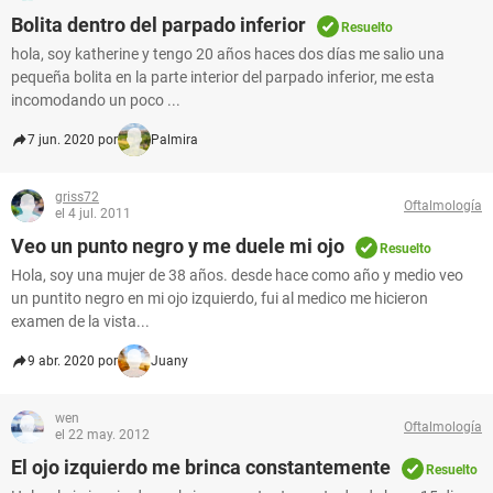
Bolita dentro del parpado inferior
Resuelto
hola, soy katherine y tengo 20 años haces dos días me salio una
pequeña bolita en la parte interior del parpado inferior, me esta
incomodando un poco ...
7 jun. 2020 por
Palmira
griss72
Oftalmología
el 4 jul. 2011
Veo un punto negro y me duele mi ojo
Resuelto
Hola, soy una mujer de 38 años. desde hace como año y medio veo
un puntito negro en mi ojo izquierdo, fui al medico me hicieron
examen de la vista...
9 abr. 2020 por
Juany
wen
Oftalmología
el 22 may. 2012
El ojo izquierdo me brinca constantemente
Resuelto