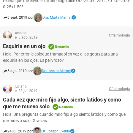
receta que me envio el oftalmologo dice OD -2.00-0.25x1.70° OI -2.00-
0.25x1.50° ...
6 sept. 2019 por
Dra. Marta Marnet
Andrea
Oftalmología
el 5 ago. 2019
Esquirla en un ojo
Resuelto
Hola, Por error le coloque tramadol en vez d las gotas para una
esquirla en los ojos. Es pelivroso?
5 ago. 2019 por
Dra. Marta Marnet
luciano
Oftalmología
el 23 jul. 2019
Cada vez que miro fijo algo, siento latidos y como
que me muevo solo
Resuelto
Hola, Una pregunta cuando miro fijo algo siento latidos y como que
me muevo solo. Gracias
24 jul. 2019 por
Dr. Joseph Exebio