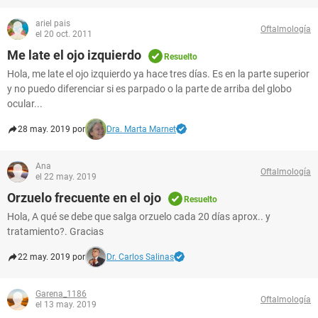
ariel pais
Oftalmología
el 20 oct. 2011
Me late el ojo izquierdo
Resuelto
Hola, me late el ojo izquierdo ya hace tres días. Es en la parte superior
y no puedo diferenciar si es parpado o la parte de arriba del globo
ocular...
28 may. 2019 por
Dra. Marta Marnet
Ana
Oftalmología
el 22 may. 2019
Orzuelo frecuente en el ojo
Resuelto
Hola, A qué se debe que salga orzuelo cada 20 días aprox.. y
tratamiento?. Gracias
22 may. 2019 por
Dr. Carlos Salinas
Garena_1186
Oftalmología
el 13 may. 2019