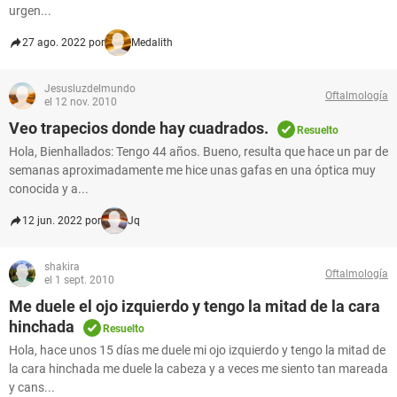
urgen...
27 ago. 2022 por
Medalith
Jesusluzdelmundo
Oftalmología
el 12 nov. 2010
Veo trapecios donde hay cuadrados.
Resuelto
Hola, Bienhallados: Tengo 44 años. Bueno, resulta que hace un par de
semanas aproximadamente me hice unas gafas en una óptica muy
conocida y a...
12 jun. 2022 por
Jq
shakira
Oftalmología
el 1 sept. 2010
Me duele el ojo izquierdo y tengo la mitad de la cara
hinchada
Resuelto
Hola, hace unos 15 días me duele mi ojo izquierdo y tengo la mitad de
la cara hinchada me duele la cabeza y a veces me siento tan mareada
y cans...