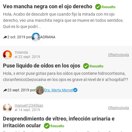
Veo mancha negra con el ojo derecho
Resuelto
Hola, Acabo de descubrir que cuando fijo la mirada con mi ojo
derecho, veo una manchita negra que se mueve en todos sentidos.
Qué es lo que podrí...
2 oct. 2019 por
ADRIANA
Yolanda
Oftalmología
el 22 sept. 2019
Puse liquido de oídos en los ojos
Resuelto
Hola, x error puse gotas para los oídos que contiene hidrocortisona,
cloranfenicol,bezocaina en los ojos es grave al nivel de ir al hospital??
23 sept. 2019 por
Dra. Marta Marnet
manuel123456an
Oftalmología
el 14 sept. 2019
Desprendimiento de vítreo, infección urinaria e
irritación ocular
Resuelto