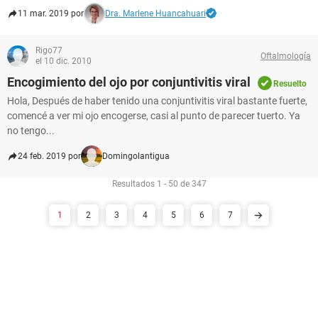
11 mar. 2019 por
Dra. Marlene Huancahuari
Rigo77
Oftalmología
el 10 dic. 2010
Encogimiento del ojo por conjuntivitis viral
Resuelto
Hola, Después de haber tenido una conjuntivitis viral bastante fuerte,
comencé a ver mi ojo encogerse, casi al punto de parecer tuerto. Ya
no tengo...
24 feb. 2019 por
Domingolantigua
Resultados 1 - 50 de 347
1
2
3
4
5
6
7