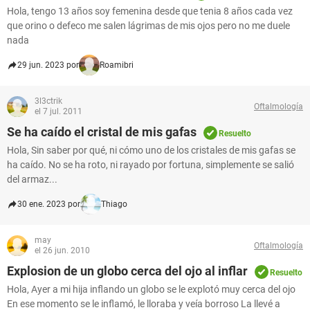
Hola, tengo 13 años soy femenina desde que tenia 8 años cada vez
que orino o defeco me salen lágrimas de mis ojos pero no me duele
nada
29 jun. 2023 por
Roamibri
3l3ctrik
Oftalmología
el 7 jul. 2011
Se ha caído el cristal de mis gafas
Resuelto
Hola, Sin saber por qué, ni cómo uno de los cristales de mis gafas se
ha caído. No se ha roto, ni rayado por fortuna, simplemente se salió
del armaz...
30 ene. 2023 por
Thiago
may
Oftalmología
el 26 jun. 2010
Explosion de un globo cerca del ojo al inflar
Resuelto
Hola, Ayer a mi hija inflando un globo se le explotó muy cerca del ojo
En ese momento se le inflamó, le lloraba y veía borroso La llevé a