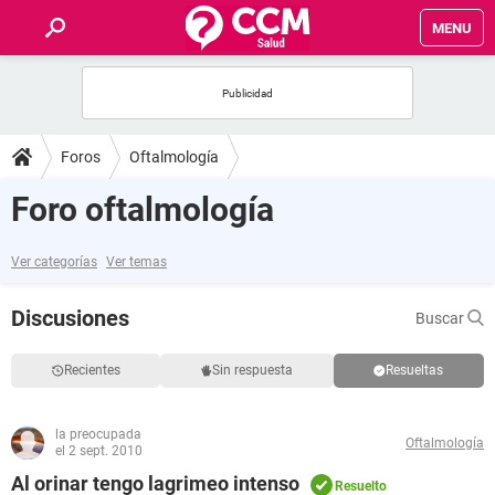
MENU
INICIO
FOROS
Foros
Oftalmología
SALUD
Foro oftalmología
FAMILIA
Ver categorías
Ver temas
NUTRICIÓN
Discusiones
Buscar
BIENESTAR
Recientes
Sin respuesta
Resueltas
SEXUALIDAD
la preocupada
Oftalmología
el 2 sept. 2010
GLOSARIO
Al orinar tengo lagrimeo intenso
Resuelto