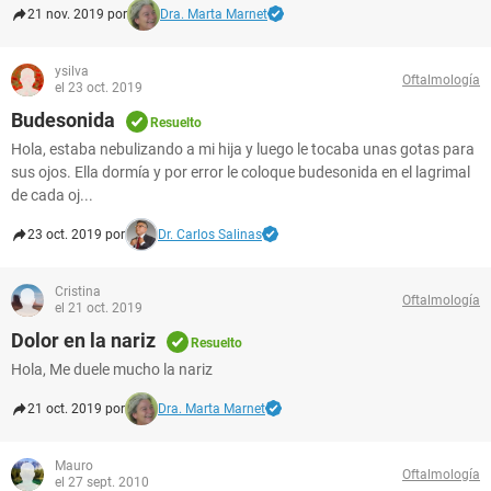
21 nov. 2019 por
Dra. Marta Marnet
ysilva
Oftalmología
el 23 oct. 2019
Budesonida
Resuelto
Hola, estaba nebulizando a mi hija y luego le tocaba unas gotas para
sus ojos. Ella dormía y por error le coloque budesonida en el lagrimal
de cada oj...
23 oct. 2019 por
Dr. Carlos Salinas
Cristina
Oftalmología
el 21 oct. 2019
Dolor en la nariz
Resuelto
Hola, Me duele mucho la nariz
21 oct. 2019 por
Dra. Marta Marnet
Mauro
Oftalmología
el 27 sept. 2010