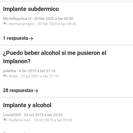
Implante subdermico
Michelleyulisa14
-
20 feb 2020 a las 08:58
Hermanamayor
-
20 feb 2020 a las 09:46
1 respuesta
¿Puedo beber alcohol si me pusieron el
Implanon?
juliietha
-
8 dic 2015 a las 01:16
Anais
-
20 jul 2021 a las 21:15
28 respuestas
Implante y alcohol
Laura0305
-
24 oct 2019 a las 23:23
marlene-ines
-
24 oct 2019 a las 23:50