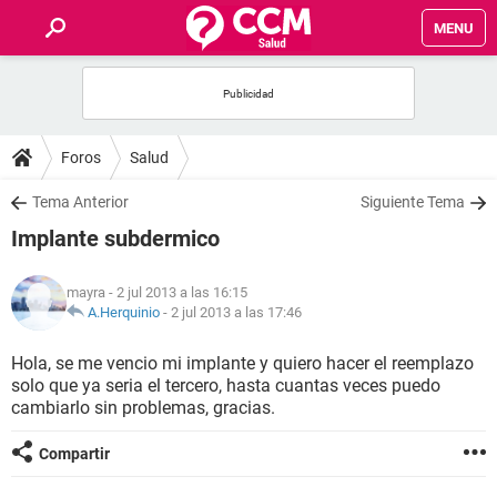
MENU
INICIO
FOROS
Foros
Salud
SALUD
Tema Anterior
Siguiente Tema
Implante subdermico
FAMILIA
mayra
- 2 jul 2013 a las 16:15
NUTRICIÓN
A.Herquinio
-
2 jul 2013 a las 17:46
Hola, se me vencio mi implante y quiero hacer el reemplazo
BIENESTAR
solo que ya seria el tercero, hasta cuantas veces puedo
cambiarlo sin problemas, gracias.
SEXUALIDAD
Compartir
GLOSARIO