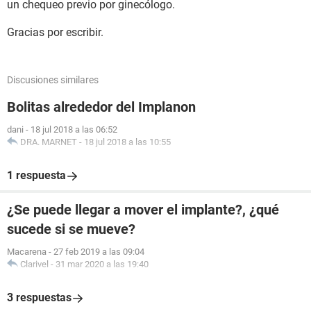
un chequeo previo por ginecólogo.
Gracias por escribir.
Discusiones similares
Bolitas alrededor del Implanon
dani
-
18 jul 2018 a las 06:52
DRA. MARNET
-
18 jul 2018 a las 10:55
1 respuesta
¿Se puede llegar a mover el implante?, ¿qué
sucede si se mueve?
Macarena
-
27 feb 2019 a las 09:04
Clarivel
-
31 mar 2020 a las 19:40
3 respuestas