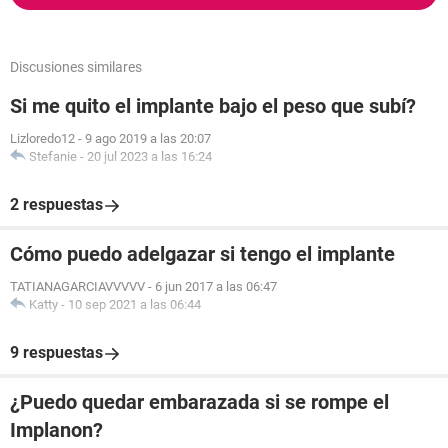
Discusiones similares
Si me quito el implante bajo el peso que subí?
Lizloredo12
-
9 ago 2019 a las 20:07
Stefanie
-
20 jul 2023 a las 16:24
2 respuestas
Cómo puedo adelgazar si tengo el implante
TATIANAGARCIAVVVVV
-
6 jun 2017 a las 06:47
Katty
-
10 sep 2021 a las 06:44
9 respuestas
¿Puedo quedar embarazada si se rompe el
Implanon?