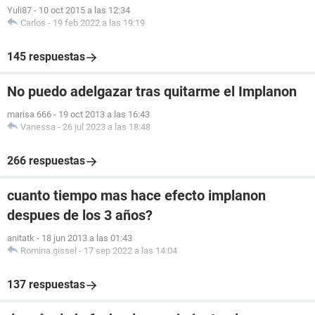
Yuli87
-
10 oct 2015 a las 12:34
Carlos
-
19 feb 2022 a las 19:19
145 respuestas
No puedo adelgazar tras quitarme el Implanon
marisa 666
-
19 oct 2013 a las 16:43
Vanessa
-
26 jul 2023 a las 18:48
266 respuestas
cuanto tiempo mas hace efecto implanon
despues de los 3 años?
anitatk
-
18 jun 2013 a las 01:43
Romina.gissel
-
17 sep 2022 a las 14:04
137 respuestas