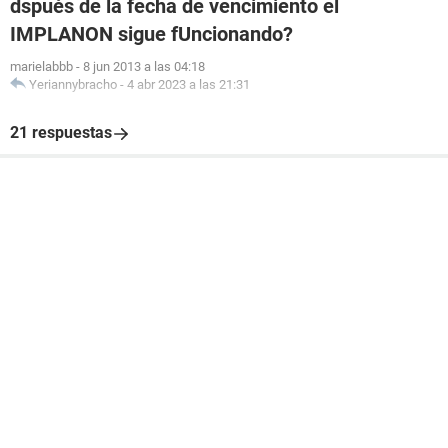
dspués de la fecha de vencimiento el
IMPLANON sigue fUncionando?
marielabbb
-
8 jun 2013 a las 04:18
Yeriannybracho
-
4 abr 2023 a las 21:31
21 respuestas