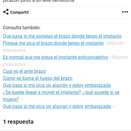
picazón junto a un leve hematoma
Compartir
Consulta también:
Que pasa si me aprietan el brazo donde tengo el implante
Porque me pica el brazo donde tengo el implante
- Mejores
respuestas
Es normal que me pique el implante anticonceptivo
- Mejores
respuestas
Cual es el ante brazo
Como se llama el hueso del brazo
Que pasa si me pica un alacrán y estoy embarazada
¿Se puede llegar a mover el implante?, ¿qué sucede si se
mueve?
✓
Que pasa si me pica un alacran y estoy embarazada
✓
1 respuesta