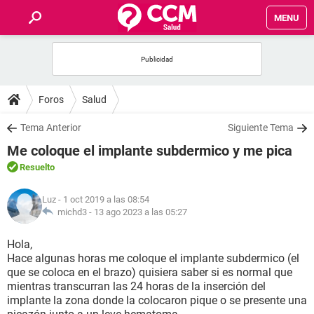
MENU
INICIO
FOROS
Foros
Salud
SALUD
Tema Anterior
Siguiente Tema
Me coloque el implante subdermico y me pica
FAMILIA
Resuelto
NUTRICIÓN
Luz
- 1 oct 2019 a las 08:54
michd3 -
13 ago 2023 a las 05:27
BIENESTAR
Hola,
Hace algunas horas me coloque el implante subdermico (el
SEXUALIDAD
que se coloca en el brazo) quisiera saber si es normal que
mientras transcurran las 24 horas de la inserción del
implante la zona donde la colocaron pique o se presente una
GLOSARIO