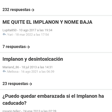
232 respuestas
ME QUITE EL IMPLANON Y NOME BAJA
Lupita850
-
10 ago 2017 a las 19:34
Yari
-
18 mar 2022 a las 17:54
7 respuestas
Implanon y desintoxicación
Mariand_86
-
18 jul 2013 a las 14:31
Melissa
-
16 ago 2021 a las 06:39
23 respuestas
¿Puedo quedar embarazada si el Implanon ha
caducado?
rosario tellez
-
24 ene 2013 a las 02:28