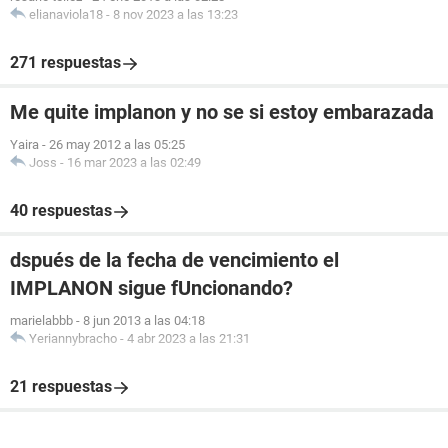
elianaviola18
-
8 nov 2023 a las 13:23
271 respuestas
Me quite implanon y no se si estoy embarazada
Yaira
-
26 may 2012 a las 05:25
Joss
-
16 mar 2023 a las 02:49
40 respuestas
dspués de la fecha de vencimiento el
IMPLANON sigue fUncionando?
marielabbb
-
8 jun 2013 a las 04:18
Yeriannybracho
-
4 abr 2023 a las 21:31
21 respuestas