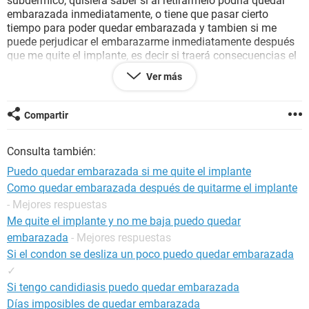
subdermico, quisiera saber si al retirarmelo podría quedar
embarazada inmediatamente, o tiene que pasar cierto
tiempo para poder quedar embarazada y tambien si me
puede perjudicar el embarazarme inmediatamente después
que me quite el implante, es decir si traerá consecuencias el
embarazarme, no se tal vez alguna malformación y que
Ver más
perjudique la salud del bebe...ayudenme por favor necesito
saber que pasaria..o para tener un embarazo saludable a
que tiempo es necesario quedar embarazada al quitarme el
Compartir
implante...???
Consulta también:
Gracias
Puedo quedar embarazada si me quite el implante
Como quedar embarazada después de quitarme el implante
- Mejores respuestas
Me quite el implante y no me baja puedo quedar
embarazada
- Mejores respuestas
Si el condon se desliza un poco puedo quedar embarazada
✓
Si tengo candidiasis puedo quedar embarazada
Días imposibles de quedar embarazada