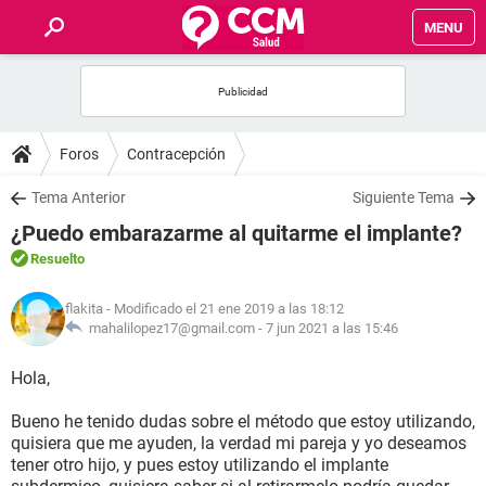
MENU
INICIO
FOROS
Foros
Contracepción
SALUD
Tema Anterior
Siguiente Tema
¿Puedo embarazarme al quitarme el implante?
FAMILIA
Resuelto
NUTRICIÓN
flakita
- Modificado el 21 ene 2019 a las 18:12
mahalilopez17@gmail.com -
7 jun 2021 a las 15:46
BIENESTAR
Hola,
SEXUALIDAD
Bueno he tenido dudas sobre el método que estoy utilizando,
quisiera que me ayuden, la verdad mi pareja y yo deseamos
tener otro hijo, y pues estoy utilizando el implante
GLOSARIO