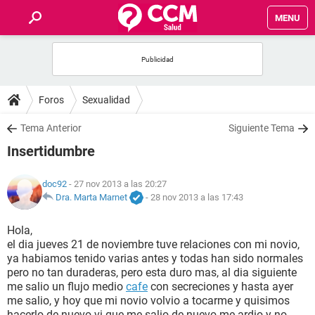
MENU
INICIO
FOROS
Foros
Sexualidad
SALUD
Tema Anterior
Siguiente Tema
Insertidumbre
FAMILIA
doc92
- 27 nov 2013 a las 20:27
NUTRICIÓN
Dra. Marta Marnet
-
28 nov 2013 a las 17:43
Hola,
BIENESTAR
el dia jueves 21 de noviembre tuve relaciones con mi novio,
ya habiamos tenido varias antes y todas han sido normales
SEXUALIDAD
pero no tan duraderas, pero esta duro mas, al dia siguiente
me salio un flujo medio
cafe
con secreciones y hasta ayer
me salio, y hoy que mi novio volvio a tocarme y quisimos
GLOSARIO
hacerlo de nuevo vi que me salio de nuevo me ardio y no