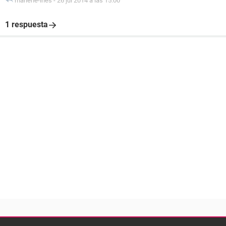
marlene-ines
-
26 jul 2014 a las 15:00
1 respuesta