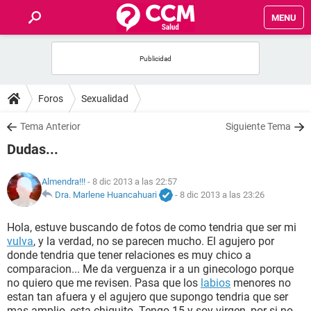
MENU
INICIO
FOROS
Foros
Sexualidad
SALUD
Tema Anterior
Siguiente Tema
Dudas...
FAMILIA
Almendra!!!
- 8 dic 2013 a las 22:57
NUTRICIÓN
Dra. Marlene Huancahuari
-
8 dic 2013 a las 23:26
Hola, estuve buscando de fotos de como tendria que ser mi
BIENESTAR
vulva
, y la verdad, no se parecen mucho. El agujero por
donde tendria que tener relaciones es muy chico a
SEXUALIDAD
comparacion... Me da verguenza ir a un ginecologo porque
no quiero que me revisen. Pasa que los
labios
menores no
estan tan afuera y el agujero que supongo tendria que ser
GLOSARIO
mas amplio, esta chiquito. Tengo 15 y soy virgen, por si no