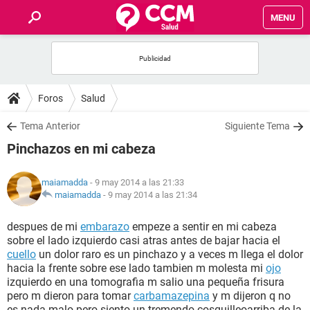
MENU
INICIO
FOROS
Foros
Salud
SALUD
Tema Anterior
Siguiente Tema
Pinchazos en mi cabeza
FAMILIA
maiamadda
- 9 may 2014 a las 21:33
NUTRICIÓN
maiamadda
-
9 may 2014 a las 21:34
despues de mi
embarazo
empeze a sentir en mi cabeza
BIENESTAR
sobre el lado izquierdo casi atras antes de bajar hacia el
cuello
un dolor raro es un pinchazo y a veces m llega el dolor
SEXUALIDAD
hacia la frente sobre ese lado tambien m molesta mi
ojo
izquierdo en una tomografia m salio una pequeña frisura
pero m dieron para tomar
carbamazepina
y m dijeron q no
GLOSARIO
es nada malo pero siento un tremendo cosquilleoarriba de la