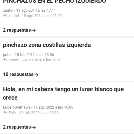
PINCHAZOS EN EL PECHO IZQUIERDO
xantol
-
11 ago 2014 a las 17:11
xantol
-
15 ago 2014 a las 03:00
2 respuestas
pinchazo zona costillas izquierda
peter
-
15 feb 2011 a las 13:56
camm
-
24 oct 2018 a las 19:16
10 respuestas
Hola, en mi cabeza tengo un lunar blanco que
crece
LuceroSolmayra
-
16 ago 2022 a las 16:08
Felix
-
19 feb 2023 a las 05:10
2 respuestas