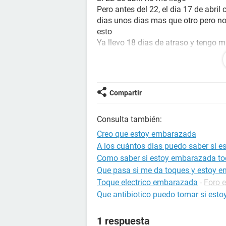
Pero antes del 22, el dia 17 de abri
dias unos dias mas que otro pero n
esto
Ya llevo 18 dias de atraso y tengo
puntadas y tengo dolor de cenos
Se me esta agrandando la aureola y
me duelen mucho
el primer test me lo hice el mismo di
Compartir
otro 6 dias después pero también sa
Pero nose la matrona me dijo que l
Consulta también:
pero el dolor de cenos nunca los hab
Ayudenme porfavor
Creo que estoy embarazada
A los cuántos dias puedo saber si 
Como saber si estoy embarazada to
Que pasa si me da toques y estoy 
Toque electrico embarazada
-
Foro 
Que antibiotico puedo tomar si est
1 respuesta