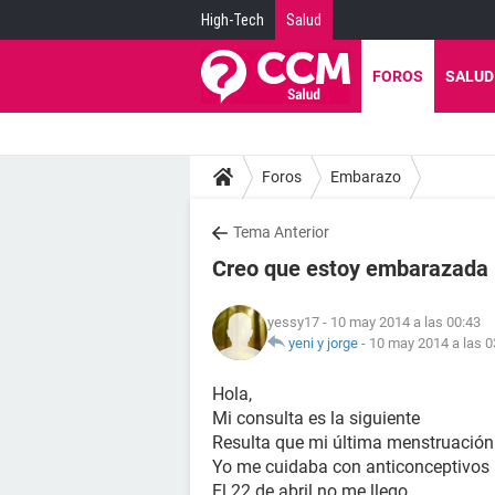
High-Tech
Salud
FOROS
SALUD
Foros
Embarazo
Tema Anterior
Creo que estoy embarazada
yessy17
- 10 may 2014 a las 00:43
yeni y jorge
-
10 may 2014 a las 0
Hola,
Mi consulta es la siguiente
Resulta que mi última menstruación
Yo me cuidaba con anticonceptivos 
El 22 de abril no me llego