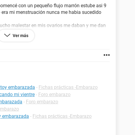
l comencé con un pequeño flujo marrón estube asi 9
o era mi menstruación nunca me habia sucedido
 mucho malestar en mis ovarios me daban y me dan
Ver más
 se me hincharon los granitos que rodean el pezón
a que me tenia que llegar (22) pero salio negativo y
lio negativo
o que me sucedió pudo haber sido mi menstruación
ia tenido
estoy embarazada
-
Fichas prácticas -Embarazo
cando mi vientre
-
Foro embarazo
embarazada
-
Foro embarazo
embarazo
oy embarazada
-
Fichas prácticas -Embarazo