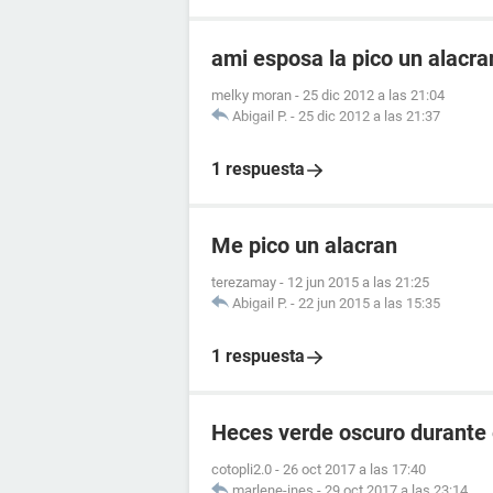
ami esposa la pico un alacr
melky moran
-
25 dic 2012 a las 21:04
Abigail P.
-
25 dic 2012 a las 21:37
1 respuesta
Me pico un alacran
terezamay
-
12 jun 2015 a las 21:25
Abigail P.
-
22 jun 2015 a las 15:35
1 respuesta
Heces verde oscuro durante
cotopli2.0
-
26 oct 2017 a las 17:40
marlene-ines
-
29 oct 2017 a las 23:14