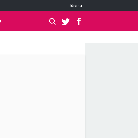
Idioma
O