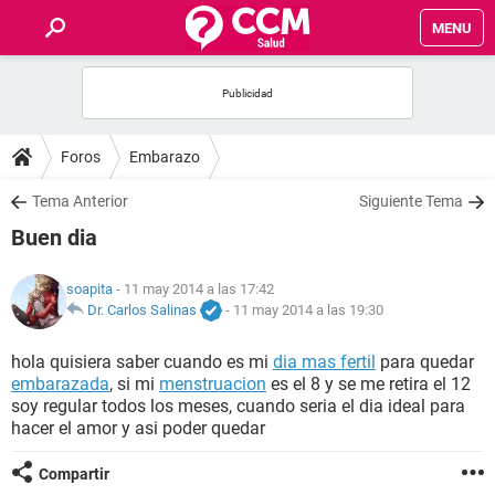
MENU
INICIO
FOROS
Foros
Embarazo
SALUD
Tema Anterior
Siguiente Tema
Buen dia
FAMILIA
soapita
- 11 may 2014 a las 17:42
NUTRICIÓN
Dr. Carlos Salinas
-
11 may 2014 a las 19:30
hola quisiera saber cuando es mi
dia mas fertil
para quedar
BIENESTAR
embarazada
, si mi
menstruacion
es el 8 y se me retira el 12
soy regular todos los meses, cuando seria el dia ideal para
SEXUALIDAD
hacer el amor y asi poder quedar
Compartir
GLOSARIO