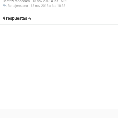
BeatrizFrancocaro
-
13 nov 2018 a las 16:32
Beitajerezana
-
13 nov 2018 a las 18:33
4 respuestas