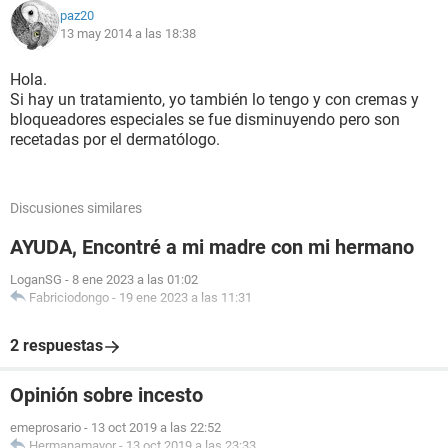
paz20
13 may 2014 a las 18:38
Hola.
Si hay un tratamiento, yo también lo tengo y con cremas y
bloqueadores especiales se fue disminuyendo pero son
recetadas por el dermatólogo.
Discusiones similares
AYUDA, Encontré a mi madre con mi hermano
LoganSG
-
8 ene 2023 a las 01:02
Fabriciodongo
-
19 ene 2023 a las 11:31
2 respuestas
Opinión sobre incesto
emeprosario
-
13 oct 2019 a las 22:52
Hermanamayor
-
13 oct 2019 a las 23:33