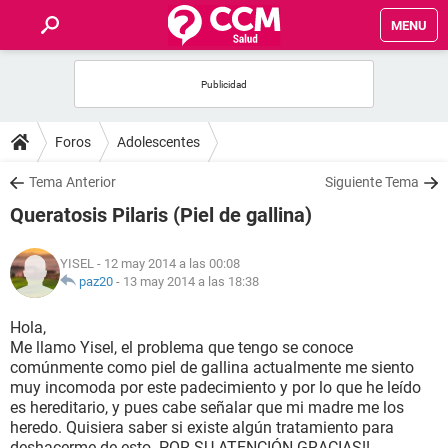
MENU
INICIO
FOROS
Foros
Adolescentes
SALUD
Tema Anterior
Siguiente Tema
Queratosis Pilaris (Piel de gallina)
FAMILIA
YISEL
- 12 may 2014 a las 00:08
NUTRICIÓN
paz20
-
13 may 2014 a las 18:38
Hola,
BIENESTAR
Me llamo Yisel, el problema que tengo se conoce
comúnmente como piel de gallina actualmente me siento
SEXUALIDAD
muy incomoda por este padecimiento y por lo que he leído
es hereditario, y pues cabe señalar que mi madre me los
heredo. Quisiera saber si existe algún tratamiento para
GLOSARIO
deshacerme de esto. POR SU ATENCIÓN GRACIAS!!