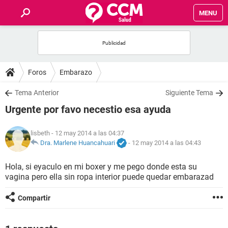
MENU
INICIO
FOROS
Foros
Embarazo
SALUD
Tema Anterior
Siguiente Tema
Urgente por favo necestio esa ayuda
FAMILIA
lisbeth
- 12 may 2014 a las 04:37
NUTRICIÓN
Dra. Marlene Huancahuari
-
12 may 2014 a las 04:43
Hola, si eyaculo en mi boxer y me pego donde esta su
BIENESTAR
vagina pero ella sin ropa interior puede quedar embarazad
SEXUALIDAD
Compartir
GLOSARIO