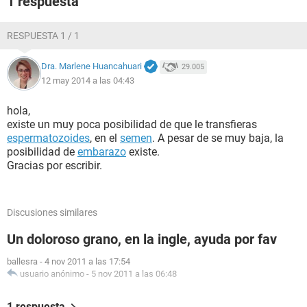
1 respuesta
RESPUESTA 1 / 1
Dra. Marlene Huancahuari
29.005
12 may 2014 a las 04:43
hola,
existe un muy poca posibilidad de que le transfieras
espermatozoides
, en el
semen
. A pesar de se muy baja, la
posibilidad de
embarazo
existe.
Gracias por escribir.
Discusiones similares
Un doloroso grano, en la ingle, ayuda por fav
ballesra
-
4 nov 2011 a las 17:54
usuario anónimo
-
5 nov 2011 a las 06:48
1 respuesta