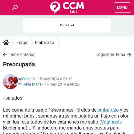
MENU
INICIO
FORUMS
Foros
Embarazo
SALUD
Tema Anterior
Siguiente Tema
Preocupada
FAMILIA
sofia m.m
- 15 may 2014 à 21:19
NUTRICIÓN
Aída María
-
16 may 2014 à 00:22
--saludos
BIENESTAR
Les comento q tengo 18semanas +3 dias de
embarazo
y es
SEXUALIDAD
mi primer baby , semanas atrás me bajaba un flujo con olor
y en los resultados de los exámenes me salio (
Vaginosis
Bacteriana)... Y la doctora me mando unas pastas para
GLOSARIO
tomarlas durante 10 dias, dos cada 8 horas... En fin alos 5