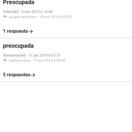
Preocupada
Valeria83
-
5 nov 2013 à 16:40
usuario anónimo
-
15 nov 2013 à 02:57
1 respuesta
preocupada
dannamishell
-
11 jun 2014 à 02:37
marlene-ines
-
19 jun 2014 à 00:50
5 respuestas