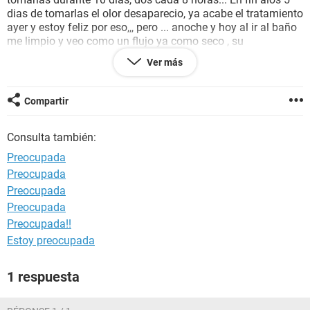
dias de tomarlas el olor desaparecio, ya acabe el tratamiento
ayer y estoy feliz por eso,,, pero ... anoche y hoy al ir al baño
me limpio y veo como un flujo ya como seco , su
consistencia es como el pegamento cuando se seca en las
Ver más
manos .mas o menos asi... Por q sera .seran restos de la
infeccion
o q?
Compartir
Mil gracias ojala me hayan entendido...
Consulta también:
NOTA: desde ayer siento punzaditas pasajeras en el bajo
vientre por que?
Preocupada
Preocupada
Por FA aclaren esas 2 dudas... Gracias
Preocupada
Sofia...
Preocupada
Preocupada!!
Estoy preocupada
1 respuesta