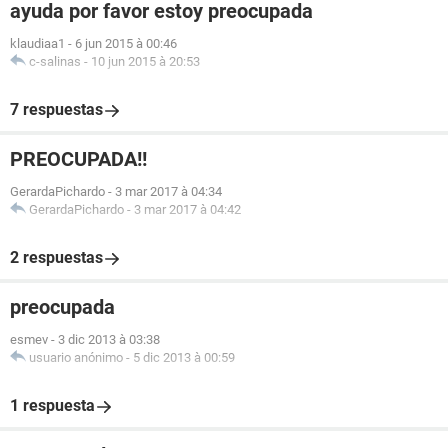
ayuda por favor estoy preocupada
klaudiaa1
-
6 jun 2015 à 00:46
c-salinas
-
10 jun 2015 à 20:53
7 respuestas
PREOCUPADA!!
GerardaPichardo
-
3 mar 2017 à 04:34
GerardaPichardo
-
3 mar 2017 à 04:42
2 respuestas
preocupada
esmev
-
3 dic 2013 à 03:38
usuario anónimo
-
5 dic 2013 à 00:59
1 respuesta