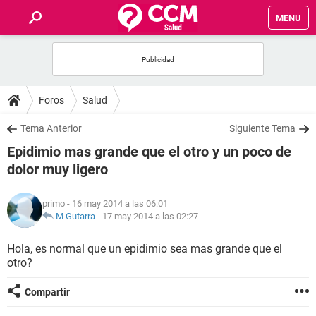
MENU
INICIO
FOROS
Foros
Salud
SALUD
Tema Anterior
Siguiente Tema
Epidimio mas grande que el otro y un poco de
FAMILIA
dolor muy ligero
NUTRICIÓN
primo
- 16 may 2014 a las 06:01
M Gutarra
-
17 may 2014 a las 02:27
BIENESTAR
Hola, es normal que un epidimio sea mas grande que el
otro?
SEXUALIDAD
Compartir
GLOSARIO