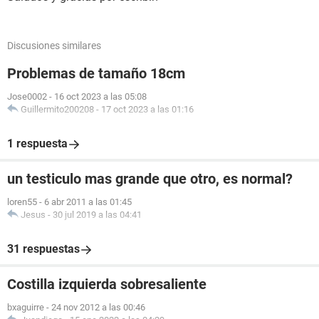
Discusiones similares
Problemas de tamaño 18cm
Jose0002
-
16 oct 2023 a las 05:08
Guillermito200208
-
17 oct 2023 a las 01:16
1 respuesta
un testiculo mas grande que otro, es normal?
loren55
-
6 abr 2011 a las 01:45
Jesus
-
30 jul 2019 a las 04:41
31 respuestas
Costilla izquierda sobresaliente
bxaguirre
-
24 nov 2012 a las 00:46