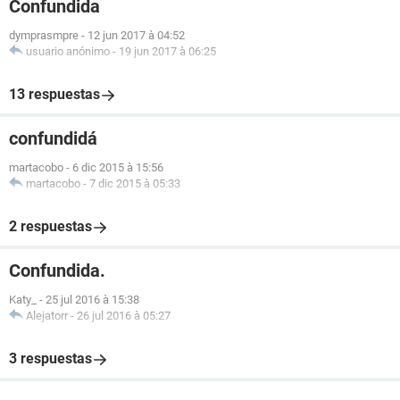
Confundida
dymprasmpre
-
12 jun 2017 à 04:52
usuario anónimo
-
19 jun 2017 à 06:25
13 respuestas
confundidá
martacobo
-
6 dic 2015 à 15:56
martacobo
-
7 dic 2015 à 05:33
2 respuestas
Confundida.
Katy_
-
25 jul 2016 à 15:38
Alejatorr
-
26 jul 2016 à 05:27
3 respuestas