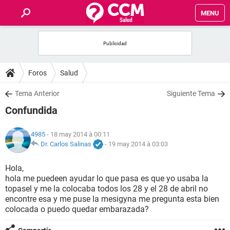
MENU
INICIO
FORUMS
Foros
Salud
SALUD
Tema Anterior
Siguiente Tema
Confundida
FAMILIA
4985
- 18 may 2014 à 00:11
NUTRICIÓN
Dr. Carlos Salinas
-
19 may 2014 à 03:03
Hola,
BIENESTAR
hola me puedeen ayudar lo que pasa es que yo usaba la
topasel y me la colocaba todos los 28 y el 28 de abril no
SEXUALIDAD
encontre esa y me puse la mesigyna me pregunta esta bien
colocada o puedo quedar embarazada?
GLOSARIO