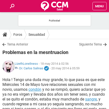
MENU
INICIO
FORUMS
Foros
Sexualidad
SALUD
Tema Anterior
Siguiente Tema
Problemas en la mesntruacion
FAMILIA
LizethLoneliness
- 18 may 2014 à 02:56
NUTRICIÓN
Dr. Carlos Salinas
-
20 may 2014 à 05:59
Hola ! Tengo una duda muy grande, lo que pasa es que este
BIENESTAR
Miércoles 14 de Mayo tuve relaciones sexuales con mi
novio, usamos
condón
y no se rompió, quiero aclarar que yo
SEXUALIDAD
ya no era virgen y llevaba dos años sin tener sexo, y cuando
el se quito el condón, estaba muy manchado de
sangre
, y
cuando regrese a mi casa yo seguía sangrando, no mucho
GLOSARIO
pero si tenia sangre, y al día siguiente me llego mi regla, pero