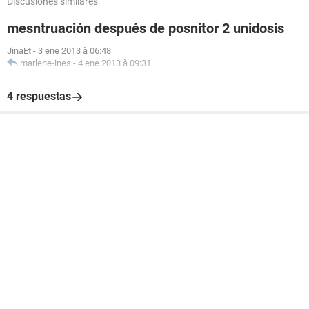
Discusiones similares
mesntruación después de posnitor 2 unidosis
JinaEt
-
3 ene 2013 à 06:48
marlene-ines
-
4 ene 2013 à 09:31
4 respuestas