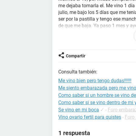
me dejaba tomarla el. Me vino 1 día
julio, me bajo los 5 días que me te
ser por la pastilla y tengo ese ma
de que me baja. Ya paso 1 mes y ay
Negativo, el lunes voy a repetir la 
nada si dolor de cabeza pero como s
examanes de la facultad y eso y si
levante con dolor de Cintura, esto
Compartir
estuviera por venir, solo de estomag
empachada, ahora recién me pasa es
Consulta también:
de 1 mes. ¿Puedo estar embarazad
Me vino bien pero tengo dudas!!!!!!
Me siento embarazada pero me vino 
Como saber si un hombre se vino de
Como saber si se vino dentro de mi
Se vino en mi boca
✓
-
Foro embara
Vino ovario fertil para quistes
-
Foro
1 respuesta