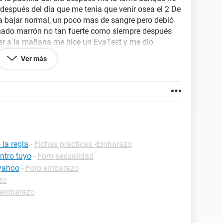
 después del día que me tenia que venir osea el 2 De
nia bajar normal, un poco mas de sangre pero debió
nchado marrón no tan fuerte como siempre después
er a la mañana me hice un EvaTest y me dio
prueba. No tengo síntomas de nauseas y vomitos ni
Ver más
iempre los tuve a parte estoy nerviosa por los
empre me da dolor de cabeza después. Hoy me
mago pero estomago nada de vientre o como si me
o y cabeza pero vi que puede ser que estoy
to, no hace 1 semana,2 o 3 recién ahora después
a?
la regla
-
Fichas prácticas -Embarazo
ntro tuyo
-
Foro sexualidad
 yahoo
-
Foro embarazo
zo
 embarazo