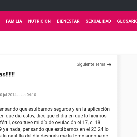
FAMILIA
NUTRICIÓN
BIENESTAR
SEXUALIDAD
GLOSARI
Siguiente Tema
!!!!!!
0 jul 2014 a las 04:10
 pensando que estábamos seguros y en la aplicación
n que día estoy, dice que el día en que lo hicimos
értil, osea tuve mi día de ovulación el 17, el 18
 19 ya nada, pensando que estábamos en el 23 24 lo
 la pastilla del día después me la tome aunque no