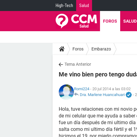
High-Tech
Salud
FOROS
SALUD
Foros
Embarazo
Tema Anterior
Me vino bien pero tengo dudas
Romi224
- 20 jul 2014 a las 03:02
Dra. Marlene Huancahuari
-
2
Hola, tuve relaciones con mi novio
de mi celular que me ayuda a saber e
fue un día después de mi ultimo día f
salta como mi ultimo día fértil y el
hicimos el 19, por miedo compramos