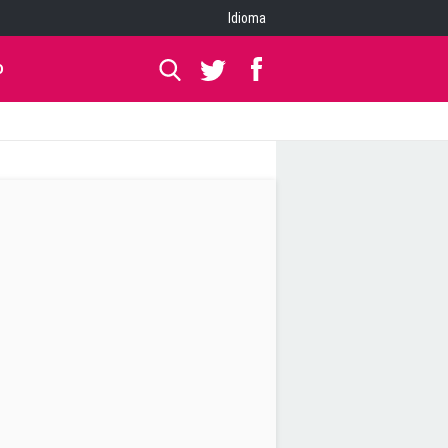
Idioma
O