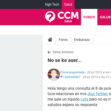
High-Tech
Salud
FOROS
SALUD
Foros
Embarazo
Tema Anterior
No se ke aser...
Chica-angustiada
- 28 jul 2015 a las
Dafne0507
-
28 jul 2015 a las 01
Hola tengo una consulta el 8 de juni
tuve relaciones en mis
dias fertiles
a
me sale un liquido
cafe
pero no es m
saludos espero su respuesta