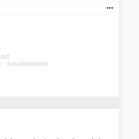
s
idad
✓
-
Foro adolescentes