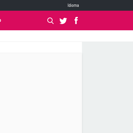
Idioma
O