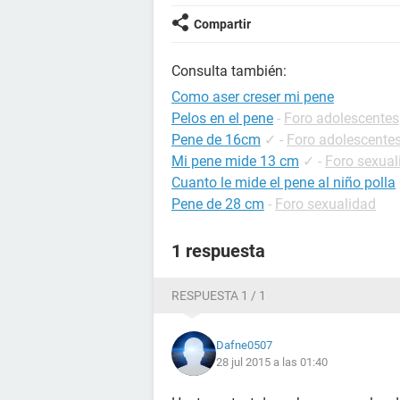
Compartir
Consulta también:
Como aser creser mi pene
Pelos en el pene
-
Foro adolescentes
Pene de 16cm
✓
-
Foro adolescente
Mi pene mide 13 cm
✓
-
Foro sexual
Cuanto le mide el pene al niño polla
Pene de 28 cm
-
Foro sexualidad
1 respuesta
RESPUESTA 1 / 1
Dafne0507
28 jul 2015 a las 01:40