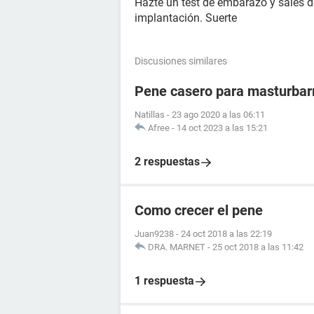
Hazte un test de embarazo y sales 
implantación. Suerte
Discusiones similares
Pene casero para masturba
Natillas
-
23 ago 2020 a las 06:11
Afree
-
14 oct 2023 a las 15:21
2 respuestas
Como crecer el pene
Juan9238
-
24 oct 2018 a las 22:19
DRA. MARNET
-
25 oct 2018 a las 11:42
1 respuesta