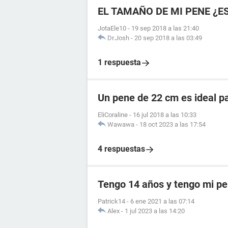
EL TAMAÑO DE MI PENE ¿E
JotaEle10
-
19 sep 2018 a las 21:40
Dr.Josh
-
20 sep 2018 a las 03:49
1 respuesta
Un pene de 22 cm es ideal p
EliCoraline
-
16 jul 2018 a las 10:33
Wawawa
-
18 oct 2023 a las 17:54
4 respuestas
Tengo 14 años y tengo mi p
Patrick14
-
6 ene 2021 a las 07:14
Alex
-
1 jul 2023 a las 14:20