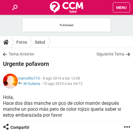
MENU
INICIO
FOROS
Foros
Salud
SALUD
Tema Anterior
Siguiente Tema
Urgente pofavorn
FAMILIA
marcelito710
- 8 ago 2014 a las 13:08
NUTRICIÓN
M Gutarra
-
10 ago 2014 a las 04:12
Hola,
BIENESTAR
Hace dos días manche un pco de color marrón después
manche un poco más pero de color rojizo quería saber si
SEXUALIDAD
estoy embarazada por favor
Compartir
GLOSARIO