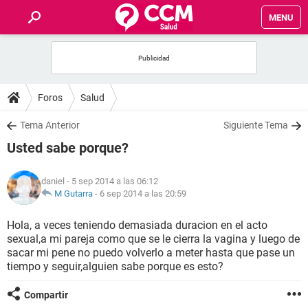
MENU
INICIO
FOROS
Foros
Salud
SALUD
Tema Anterior
Siguiente Tema
Usted sabe porque?
FAMILIA
daniel
- 5 sep 2014 a las 06:12
NUTRICIÓN
M Gutarra
-
6 sep 2014 a las 20:59
Hola, a veces teniendo demasiada duracion en el acto
BIENESTAR
sexual,a mi pareja como que se le cierra la vagina y luego de
sacar mi pene no puedo volverlo a meter hasta que pase un
SEXUALIDAD
tiempo y seguir,alguien sabe porque es esto?
Compartir
GLOSARIO