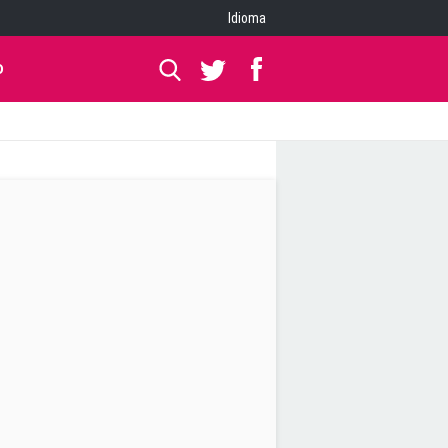
Idioma
O