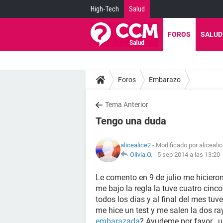
High-Tech
Salud
FOROS
SALUD
Foros
Embarazo
Tema Anterior
Tengo una duda
alicealice2
- Modificado por aliceali
Olivia.O.
-
5 sep 2014 a las 13:20
Le comento en 9 de julio me hicieron
me bajo la regla la tuve cuatro cinco
todos los dias y al final del mes tu
me hice un test y me salen la dos r
embarazada
? Ayudeme por favor...u