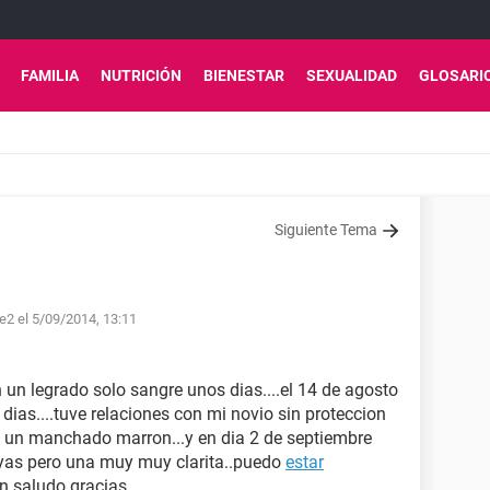
FAMILIA
NUTRICIÓN
BIENESTAR
SEXUALIDAD
GLOSARI
Siguiente Tema
ce2 el 5/09/2014, 13:11
 un legrado solo sangre unos dias....el 14 de agosto
 dias....tuve relaciones con mi novio sin proteccion
ve un manchado marron...y en dia 2 de septiembre
ayas pero una muy muy clarita..puedo
estar
n saludo gracias