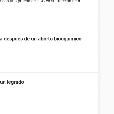
a con una prueba de HCG en su fracción beta.
 despues de un aborto biooquimico
un legrado