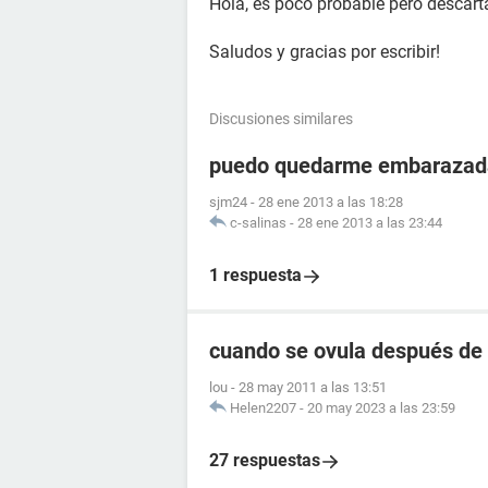
Hola, es poco probable pero descart
Saludos y gracias por escribir!
Discusiones similares
puedo quedarme embarazada
sjm24
-
28 ene 2013 a las 18:28
c-salinas
-
28 ene 2013 a las 23:44
1 respuesta
cuando se ovula después de 
lou
-
28 may 2011 a las 13:51
Helen2207
-
20 may 2023 a las 23:59
27 respuestas