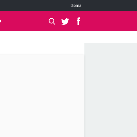
Idioma
O