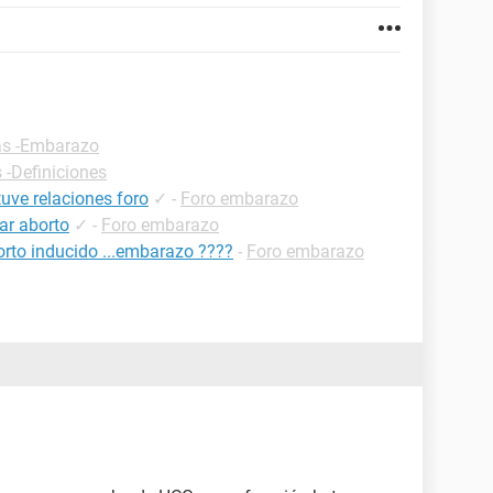
as -Embarazo
 -Definiciones
uve relaciones foro
✓
-
Foro embarazo
ar aborto
✓
-
Foro embarazo
rto inducido ...embarazo ????
-
Foro embarazo