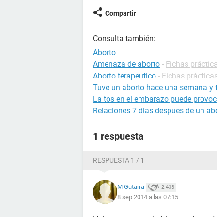
Compartir
Consulta también:
Aborto
Amenaza de aborto
-
Fichas práctic
Aborto terapeutico
-
Fichas prácticas
Tuve un aborto hace una semana y t
La tos en el embarazo puede provoc
Relaciones 7 dias despues de un abo
1 respuesta
RESPUESTA 1 / 1
M Gutarra
2.433
8 sep 2014 a las 07:15