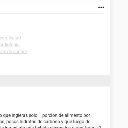
icas -Salud
ardiología
isis de sangre
o que ingieras solo 1 porcion de alimento por
ias, pocos hidratos de carbono y que luego de
s de inmediato una bebida energetica o una fruta y 1