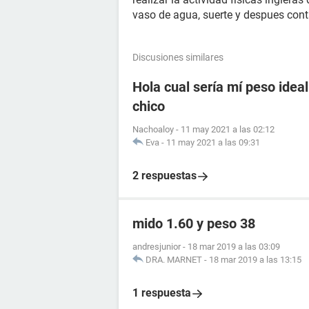
vaso de agua, suerte y despues con
Discusiones similares
Hola cual sería mí peso idea
chico
Nachoaloy
-
11 may 2021 a las 02:12
Eva
-
11 may 2021 a las 09:31
2 respuestas
mido 1.60 y peso 38
andresjunior
-
18 mar 2019 a las 03:09
DRA. MARNET
-
18 mar 2019 a las 13:15
1 respuesta