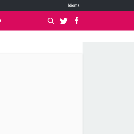
Idioma
O