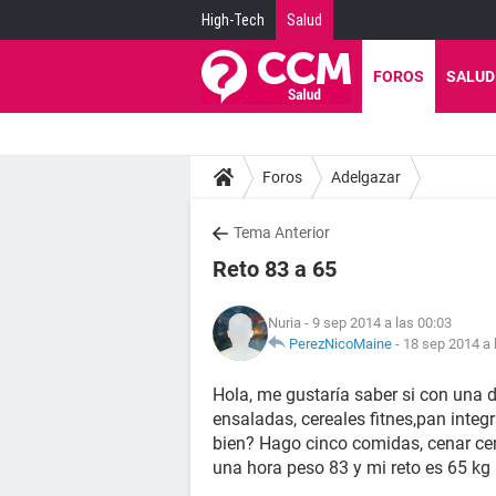
High-Tech
Salud
FOROS
SALUD
Foros
Adelgazar
Tema Anterior
Reto 83 a 65
Nuria
- 9 sep 2014 a las 00:03
PerezNicoMaine
-
18 sep 2014 a 
Hola, me gustaría saber si con una 
ensaladas, cereales fitnes,pan inte
bien? Hago cinco comidas, cenar cen
una hora peso 83 y mi reto es 65 kg