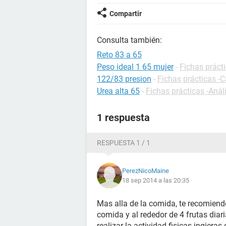
Compartir
Consulta también:
Reto 83 a 65
Peso ideal 1 65 mujer
-
Fichas práct
122/83 presion
-
Fichas prácticas -C
Urea alta 65
-
Fichas prácticas -Anál
1 respuesta
RESPUESTA 1 / 1
PerezNicoMaine
18 sep 2014 a las 20:35
Mas alla de la comida, te recomiend
comida y al rededor de 4 frutas diar
realizar la actividad fisicas ingiera