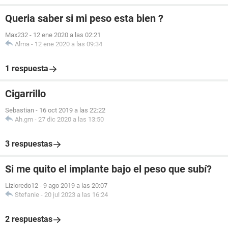
Queria saber si mi peso esta bien ?
Max232
-
12 ene 2020 a las 02:21
Alma
-
12 ene 2020 a las 09:34
1 respuesta
Cigarrillo
Sebastian
-
16 oct 2019 a las 22:22
Ah.gm
-
27 dic 2020 a las 13:50
3 respuestas
Si me quito el implante bajo el peso que subí?
Lizloredo12
-
9 ago 2019 a las 20:07
Stefanie
-
20 jul 2023 a las 16:24
2 respuestas