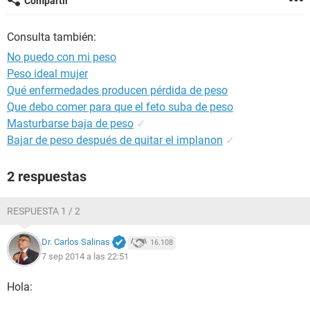
Compartir
Consulta también:
No puedo con mi peso
Peso ideal mujer
Qué enfermedades producen pérdida de peso
Que debo comer para que el feto suba de peso
Masturbarse baja de peso
✓
Bajar de peso después de quitar el implanon
✓
2 respuestas
RESPUESTA 1 / 2
Dr. Carlos Salinas
16.108
7 sep 2014 a las 22:51
Hola: