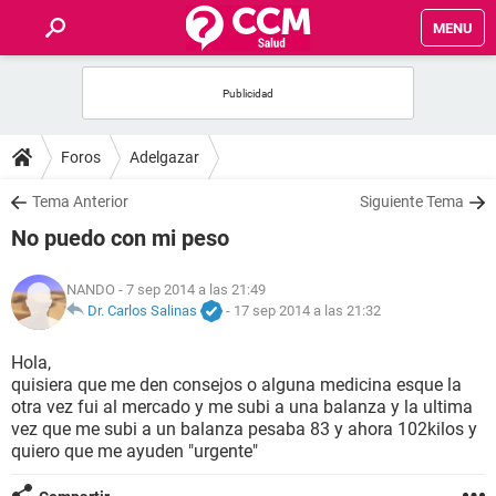
MENU
INICIO
FOROS
Foros
Adelgazar
SALUD
Tema Anterior
Siguiente Tema
No puedo con mi peso
FAMILIA
NANDO
- 7 sep 2014 a las 21:49
NUTRICIÓN
Dr. Carlos Salinas
-
17 sep 2014 a las 21:32
Hola,
BIENESTAR
quisiera que me den consejos o alguna medicina esque la
otra vez fui al mercado y me subi a una balanza y la ultima
SEXUALIDAD
vez que me subi a un balanza pesaba 83 y ahora 102kilos y
quiero que me ayuden "urgente"
GLOSARIO