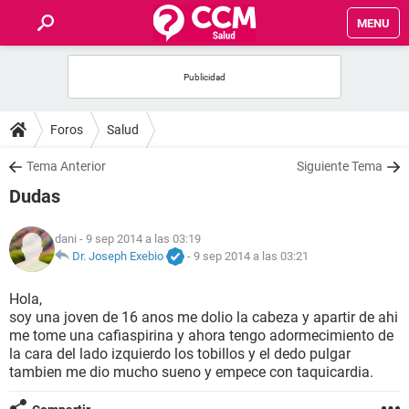
MENU
INICIO
FOROS
Foros
Salud
SALUD
Tema Anterior
Siguiente Tema
Dudas
FAMILIA
dani
- 9 sep 2014 a las 03:19
NUTRICIÓN
Dr. Joseph Exebio
-
9 sep 2014 a las 03:21
Hola,
BIENESTAR
soy una joven de 16 anos me dolio la cabeza y apartir de ahi
me tome una cafiaspirina y ahora tengo adormecimiento de
SEXUALIDAD
la cara del lado izquierdo los tobillos y el dedo pulgar
tambien me dio mucho sueno y empece con taquicardia.
GLOSARIO