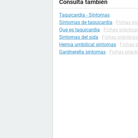
Consulta también
Taquicardia - Síntomas
Síntomas de taquicardia
-
Fichas prá
Que es taquicardia
-
Fichas práctica
Sintomas del sida
-
Fichas prácticas
Hernia umbilical síntomas
-
Fichas p
Gardnerella sintomas
-
Fichas prácti