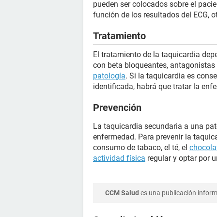
pueden ser colocados sobre el paci
función de los resultados del ECG, 
Tratamiento
El tratamiento de la taquicardia d
con beta bloqueantes, antagonistas d
patología
. Si la taquicardia es cons
identificada, habrá que tratar la en
Prevención
La taquicardia secundaria a una pato
enfermedad. Para prevenir la taquica
consumo de tabaco, el té, el
chocola
actividad física
regular y optar por u
CCM Salud
es una publicación informa