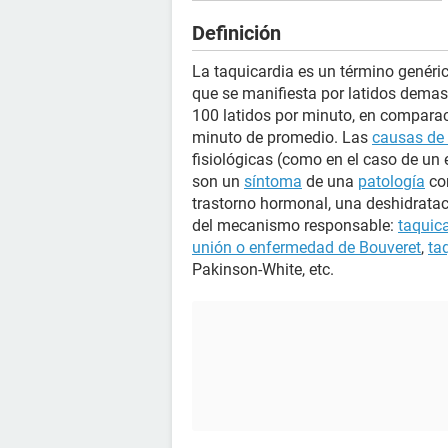
Definición
La taquicardia es un término genéri
que se manifiesta por latidos demas
100 latidos por minuto, en comparac
minuto de promedio. Las
causas de 
fisiológicas (como en el caso de un 
son un
síntoma
de una
patología
co
trastorno hormonal, una deshidrataci
del mecanismo responsable:
taquica
unión o enfermedad de Bouveret
,
ta
Pakinson-White, etc.