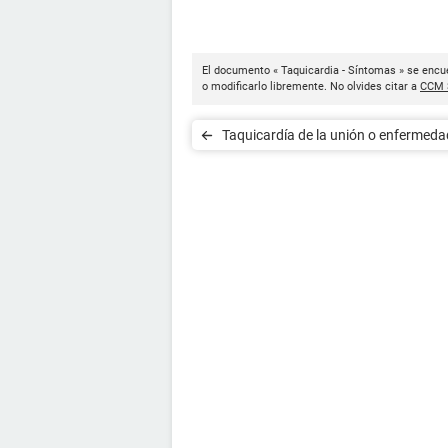
El documento « Taquicardia - Síntomas » se encue
o modificarlo libremente. No olvides citar a
CCM 
Taquicardía de la unión o enfermeda
Bouveret - Síntomas