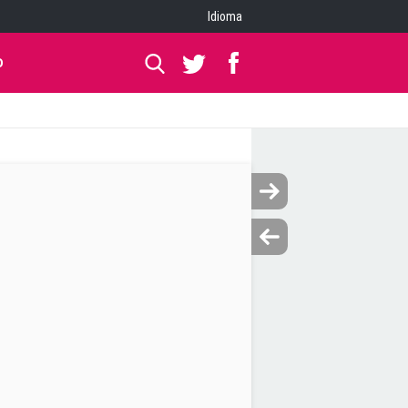
Idioma
O