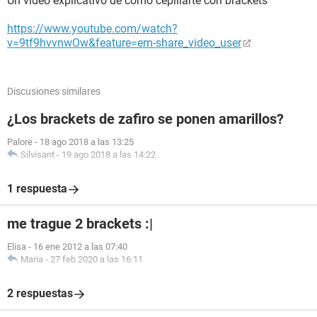
Un video explicativo de como cepillarte con brackets
https://www.youtube.com/watch?
v=9tf9hvvnwOw&feature=em-share_video_user
Discusiones similares
¿Los brackets de zafiro se ponen amarillos?
Palore
-
18 ago 2018 a las 13:25
Silvisant
-
19 ago 2018 a las 14:22
1 respuesta
me trague 2 brackets :|
Elisa
-
16 ene 2012 a las 07:40
Maria
-
27 feb 2020 a las 16:11
2 respuestas