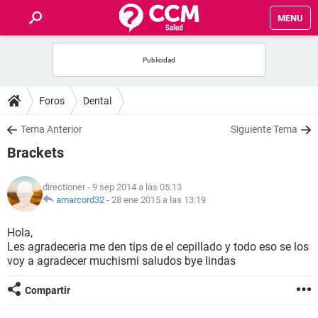
MENU
INICIO
FOROS
Foros
Dental
SALUD
Tema Anterior
Siguiente Tema
Brackets
FAMILIA
directioner
- 9 sep 2014 a las 05:13
NUTRICIÓN
amarcord32
-
28 ene 2015 a las 13:19
Hola,
BIENESTAR
Les agradeceria me den tips de el cepillado y todo eso se los
voy a agradecer muchismi saludos bye lindas
SEXUALIDAD
Compartir
GLOSARIO