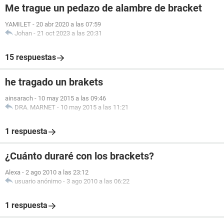
Me trague un pedazo de alambre de bracket
YAMILET
-
20 abr 2020 a las 07:59
Johan
-
21 oct 2023 a las 20:31
15 respuestas
he tragado un brakets
ainsarach
-
10 may 2015 a las 09:46
DRA. MARNET
-
10 may 2015 a las 11:21
1 respuesta
¿Cuánto duraré con los brackets?
Alexa
-
2 ago 2010 a las 23:12
usuario anónimo
-
3 ago 2010 a las 06:22
1 respuesta