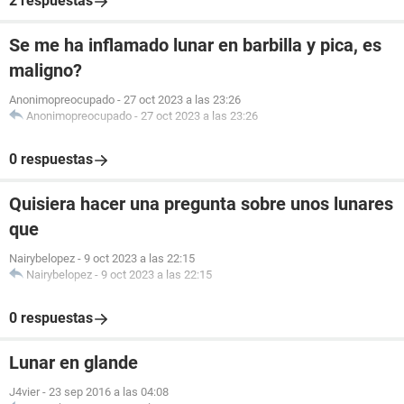
2 respuestas
Se me ha inflamado lunar en barbilla y pica, es
maligno?
Anonimopreocupado
-
27 oct 2023 a las 23:26
Anonimopreocupado
-
27 oct 2023 a las 23:26
0 respuestas
Quisiera hacer una pregunta sobre unos lunares
que
Nairybelopez
-
9 oct 2023 a las 22:15
Nairybelopez
-
9 oct 2023 a las 22:15
0 respuestas
Lunar en glande
J4vier
-
23 sep 2016 a las 04:08