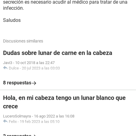
secreción es necesario acudir al médico para tratar de una
infección.
Saludos
Discusiones similares
Dudas sobre lunar de carne en la cabeza
Javi3
-
10 oct 2018 a las 22:47
Dulce
-
20 jul 2023 a las 03:03
8 respuestas
Hola, en mi cabeza tengo un lunar blanco que
crece
LuceroSolmayra
-
16 ago 2022 a las 16:08
Felix
-
19 feb 2023 a las 05:10