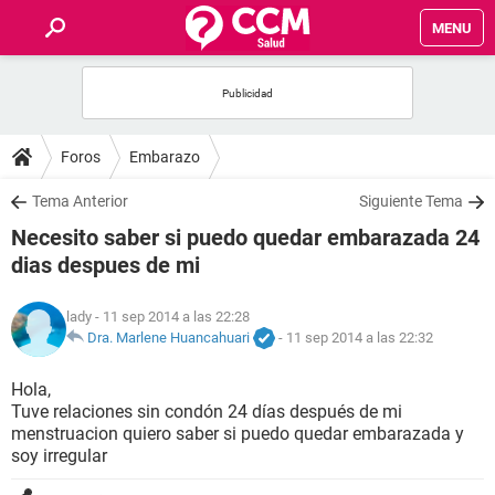
MENU
INICIO
FOROS
Foros
Embarazo
SALUD
Tema Anterior
Siguiente Tema
Necesito saber si puedo quedar embarazada 24
FAMILIA
dias despues de mi
NUTRICIÓN
lady
- 11 sep 2014 a las 22:28
Dra. Marlene Huancahuari
-
11 sep 2014 a las 22:32
BIENESTAR
Hola,
Tuve relaciones sin condón 24 días después de mi
SEXUALIDAD
menstruacion quiero saber si puedo quedar embarazada y
soy irregular
GLOSARIO