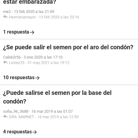
estar embarazada?
me2
-
13 feb 2020 a las 21:09
Hermanamayor
-
13 feb 2020 a las 23:16
1 respuesta
¿Se puede salir el semen por el aro del condón?
Caleb2r56
-
3 ene 2020 a las 17:10
Lester23
-
31 may 2021 a las 19:12
10 respuestas
¿Puede salirse el semen por la base del
condón?
sofia_96_5688
-
16 mar 2019 a las 01:07
DRA. MARNET
-
16 mar 2019 a las 12:50
4 respuestas