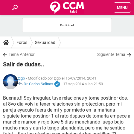
MENU
INICIO
FOROS
Foros
Sexualidad
SALUD
Tema Anterior
Siguiente Tema
Salir de dudas..
FAMILIA
zjgb
- Modificado por zjgb el 15/09/2014, 20:41
NUTRICIÓN
Dr. Carlos Salinas
-
17 sep 2014 a las 21:50
Buenas.!! Soy irregular, tuve relaciones y tome postinor dos,
BIENESTAR
al 8vo dia volvi a tener relaciones sin proteccion, pero mi
pareja eyaculo fuera de mi y por miedo en la mañana
SEXUALIDAD
siguiete tome postinor 1 al rato dspues de tomarla empece a
manche marron y rojo tuve 5 dias manchando luego bajo
mucho mas y aun lo tengo abundante, pero me he sentido
GLOSARIO
fatal... Son loa efectos secundarios de las pastillas.??