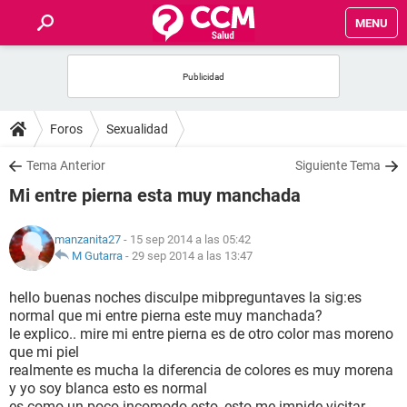
MENU
INICIO
FOROS
Foros
Sexualidad
SALUD
Tema Anterior
Siguiente Tema
Mi entre pierna esta muy manchada
FAMILIA
manzanita27
- 15 sep 2014 a las 05:42
NUTRICIÓN
M Gutarra
-
29 sep 2014 a las 13:47
hello buenas noches disculpe mibpreguntaves la sig:es
BIENESTAR
normal que mi entre pierna este muy manchada?
le explico.. mire mi entre pierna es de otro color mas moreno
SEXUALIDAD
que mi piel
realmente es mucha la diferencia de colores es muy morena
y yo soy blanca esto es normal
GLOSARIO
es como un poco incomodo esto ,esto me impide vicitar