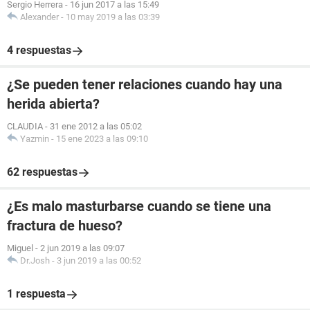
Sergio Herrera
-
16 jun 2017 a las 15:49
Alexander
-
10 may 2019 a las 03:39
4 respuestas
¿Se pueden tener relaciones cuando hay una
herida abierta?
CLAUDIA
-
31 ene 2012 a las 05:02
Yazmin
-
15 ene 2023 a las 09:10
62 respuestas
¿Es malo masturbarse cuando se tiene una
fractura de hueso?
Miguel
-
2 jun 2019 a las 09:07
Dr.Josh
-
3 jun 2019 a las 00:52
1 respuesta