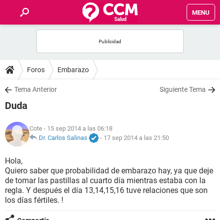
MENU
INICIO
FOROS
Foros
Embarazo
SALUD
Tema Anterior
Siguiente Tema
Duda
FAMILIA
Cote
- 15 sep 2014 a las 06:18
NUTRICIÓN
Dr. Carlos Salinas
-
17 sep 2014 a las 21:50
Hola,
BIENESTAR
Quiero saber que probabilidad de embarazo hay, ya que deje
de tomar las pastillas al cuarto día mientras estaba con la
SEXUALIDAD
regla. Y después el día 13,14,15,16 tuve relaciones que son
los días fértiles. !
GLOSARIO