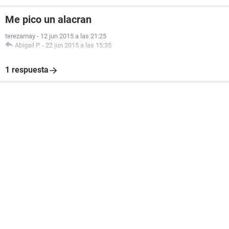
Me pico un alacran
terezamay
-
12 jun 2015 a las 21:25
Abigail P.
-
22 jun 2015 a las 15:35
1 respuesta