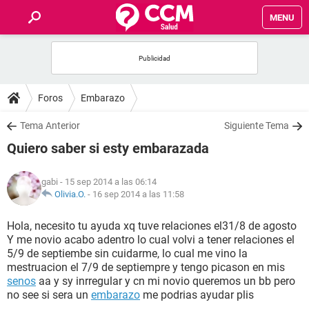
MENU
INICIO
FOROS
Foros
Embarazo
SALUD
Tema Anterior
Siguiente Tema
Quiero saber si esty embarazada
FAMILIA
gabi
- 15 sep 2014 a las 06:14
NUTRICIÓN
Olivia.O.
-
16 sep 2014 a las 11:58
Hola, necesito tu ayuda xq tuve relaciones el31/8 de agosto
BIENESTAR
Y me novio acabo adentro lo cual volvi a tener relaciones el
5/9 de septiembe sin cuidarme, lo cual me vino la
SEXUALIDAD
mestruacion el 7/9 de septiempre y tengo picason en mis
senos
aa y sy inrregular y cn mi novio queremos un bb pero
no see si sera un
embarazo
me podrias ayudar plis
GLOSARIO