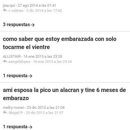
jaacqui
-
27 ago 2014 a las 01:41
c-salinas
-
3 dic 2014 a las 17:42
3 respuestas
como saber que estoy embarazada con solo
tocarme el vientre
ALLISTAIR
-
16 ene 2015 a las 23:28
aangelalopez
-
16 ene 2015 a las 23:34
1 respuesta
ami esposa la pico un alacran y tine 6 meses de
embarazo
melky moran
-
25 dic 2012 a las 21:04
Abigail P.
-
25 dic 2012 a las 21:37
1 respuesta