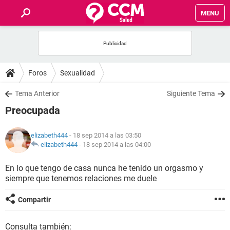
MENU
INICIO
FOROS
Foros
Sexualidad
SALUD
Tema Anterior
Siguiente Tema
Preocupada
FAMILIA
elizabeth444
- 18 sep 2014 a las 03:50
NUTRICIÓN
elizabeth444
-
18 sep 2014 a las 04:00
En lo que tengo de casa nunca he tenido un orgasmo y
BIENESTAR
siempre que tenemos relaciones me duele
SEXUALIDAD
Compartir
GLOSARIO
Consulta también: