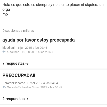
Hola es que esto es siempre y no siento placer ni siquiera un
orga
mo
Discusiones similares
ayuda por favor estoy preocupada
klaudiaa1
-
6 jun 2015 a las 00:46
c-salinas
-
10 jun 2015 a las 20:53
7 respuestas
PREOCUPADA!!
GerardaPichardo
-
3 mar 2017 a las 04:34
GerardaPichardo
-
3 mar 2017 a las 04:42
2 respuestas